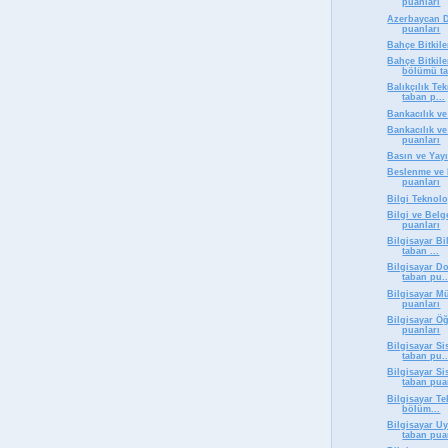
puanları
Azerbaycan D
puanları
Bahçe Bitkil
Bahçe Bitkile
bölümü ta
Balıkçılık T
taban p...
Bankacılık v
Bankacılık ve
puanları
Basın ve Yay
Beslenme ve 
puanları
Bilgi Teknolo
Bilgi ve Bel
puanları
Bilgisayar B
taban ...
Bilgisayar D
taban pu..
Bilgisayar M
puanları
Bilgisayar Ö
puanları
Bilgisayar S
taban pu..
Bilgisayar Si
taban pua
Bilgisayar Te
bölüm...
Bilgisayar U
taban pua