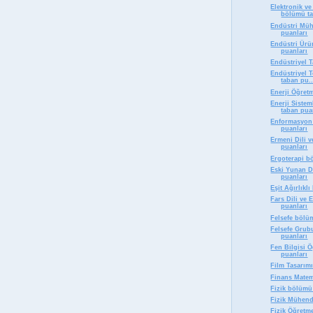
Elektronik v
bölümü ta
Endüstri Müh
puanları
Endüstri Ürü
puanları
Endüstriyel 
Endüstriyel 
taban pu..
Enerji Öğret
Enerji Siste
taban pua
Enformasyon 
puanları
Ermeni Dili 
puanları
Ergoterapi b
Eski Yunan D
puanları
Eşit Ağırlıkl
Fars Dili ve
puanları
Felsefe bölü
Felsefe Grub
puanları
Fen Bilgisi 
puanları
Film Tasarım
Finans Matem
Fizik bölümü
Fizik Mühend
Fizik Öğretm