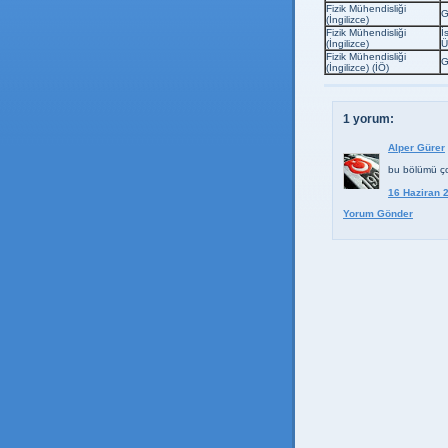
Fizik Mühendisliği
G
(İngilizce)
Fizik Mühendisliği
İ
(İngilizce)
Ü
Fizik Mühendisliği
G
(İngilizce) (İÖ)
1 yorum:
Alper Gürer
bu bölümü çok
16 Haziran 
Yorum Gönder