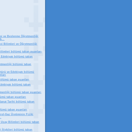
si ve Beslenme Öğretmenliği
b...
ici Bilimleri ve Öğretmenliği
.
Bilimleri bölümü taban puanları
e Edebiyatı bölümü taban
etmenliği bölümü taban
türü ve Edebiyatı bölümü
nları
bölümü taban puanları
 Edebiyatı bölümü taban
menliği bölümü taban puanları
lümü taban puanları
 Sanat Tarihi bölümü taban
lümü taban puanları
etrol-Gaz Üretiminin Fiziki
..
 Uzay Bilimleri bölümü taban
i İlişkileri bölümü taban