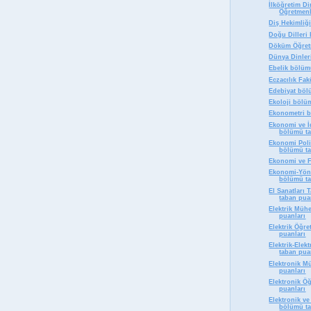
İlköğretim Di
Öğretmenli
Diş Hekimliğ
Doğu Dilleri
Döküm Öğretm
Dünya Dinler
Ebelik bölüm
Eczacılık Fak
Edebiyat böl
Ekoloji bölü
Ekonometri b
Ekonomi ve İ
bölümü ta
Ekonomi Poli
bölümü ta
Ekonomi ve F
Ekonomi-Yöne
bölümü ta
El Sanatları 
taban pua
Elektrik Müh
puanları
Elektrik Öğr
puanları
Elektrik-Ele
taban pua
Elektronik M
puanları
Elektronik Ö
puanları
Elektronik v
bölümü ta