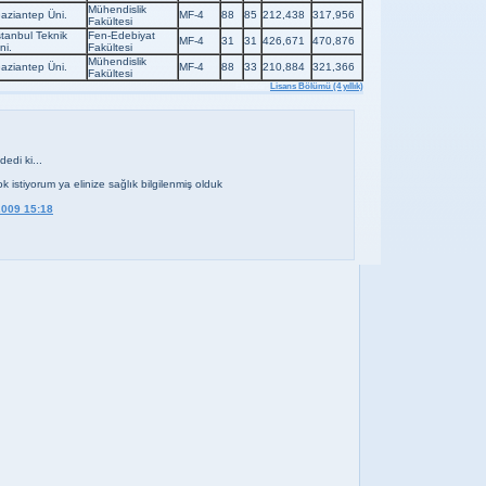
Mühendislik
aziantep Üni.
MF-4
88
85
212,438
317,956
Fakültesi
stanbul Teknik
Fen-Edebiyat
MF-4
31
31
426,671
470,876
ni.
Fakültesi
Mühendislik
aziantep Üni.
MF-4
88
33
210,884
321,366
Fakültesi
Etiketler:
Lisans Bölümü (4 yıllık)
dedi ki...
 istiyorum ya elinize sağlık bilgilenmiş olduk
2009 15:18