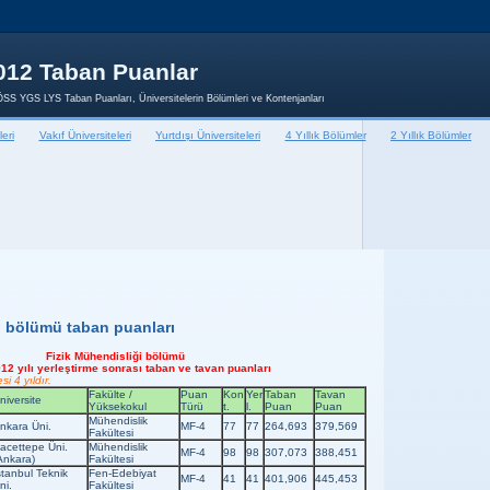
012 Taban Puanlar
SS YGS LYS Taban Puanları, Üniversitelerin Bölümleri ve Kontenjanları
leri
Vakıf Üniversiteleri
Yurtdışı Üniversiteleri
4 Yıllık Bölümler
2 Yıllık Bölümler
i bölümü taban puanları
Fizik Mühendisliği bölümü
12 yılı yerleştirme sonrası taban ve tavan puanları
i 4 yıldır.
Fakülte /
Puan
Kon
Yer
Taban
Tavan
niversite
Yüksekokul
Türü
t.
l.
Puan
Puan
Mühendislik
nkara Üni.
MF-4
77
77
264,693
379,569
Fakültesi
acettepe Üni.
Mühendislik
MF-4
98
98
307,073
388,451
Ankara)
Fakültesi
stanbul Teknik
Fen-Edebiyat
MF-4
41
41
401,906
445,453
ni.
Fakültesi