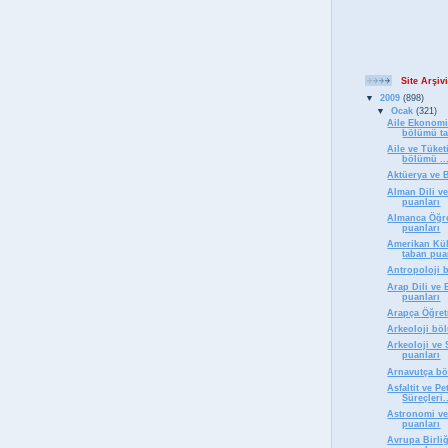
Site Arşivi
▼
2009
(898)
▼
Ocak
(321)
Aile Ekonomi
bölümü ta
Aile ve Tüket
bölümü ..
Aktüerya ve 
Alman Dili v
puanları
Almanca Öğr
puanları
Amerikan Kül
taban pua
Antropoloji 
Arap Dili ve
puanları
Arapça Öğret
Arkeoloji bö
Arkeoloji ve
puanları
Arnavutça bö
Asfaltit ve P
Süreçleri.
Astronomi ve
puanları
Avrupa Birliğ