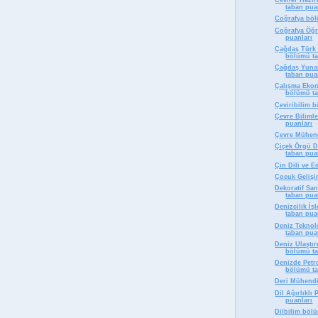
Cevher Hazır
taban pua
Coğrafya böl
Coğrafya Öğr
puanları
Çağdaş Türk 
bölümü ta
Çağdaş Yunan
taban pua
Çalışma Ekono
bölümü ta
Çeviribilim 
Çevre Biliml
puanları
Çevre Mühend
Çiçek Örgü 
taban pua
Çin Dili ve E
Çocuk Gelişi
Dekoratif Sa
taban pua
Denizcilik İş
taban pua
Deniz Teknol
taban pua
Deniz Ulaştı
bölümü ta
Denizde Petro
bölümü ta
Deri Mühendi
Dil Ağırlıkl
puanları
Dilbilim böl