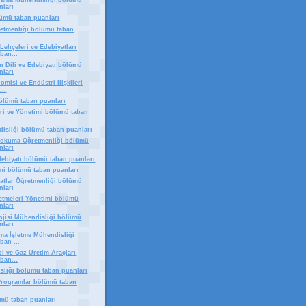
lama Mühendisliği bölümü
nları
ümü taban puanları
etmenliği bölümü taban
Lehçeleri ve Edebiyatları
ban...
 Dili ve Edebiyatı bölümü
nları
misi ve Endüstri İlişkileri
...
bölümü taban puanları
eri ve Yönetimi bölümü taban
isliği bölümü taban puanları
Dokuma Öğretmenliği bölümü
nları
debiyatı bölümü taban puanları
mi bölümü taban puanları
natlar Öğretmenliği bölümü
nları
letmeleri Yönetimi bölümü
nları
ojisi Mühendisliği bölümü
nları
rma İşletme Mühendisliği
ban ...
l ve Gaz Üretim Araçları
ban...
sliği bölümü taban puanları
ı Programlar bölümü taban
ümü taban puanları