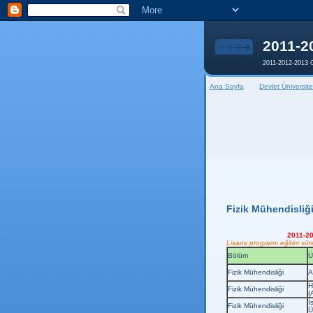
2011-2
2011-2012-2013 Ö
Ana Sayfa
Devlet Üniversite
Fizik Mühendisliğ
2011-20
Lisans programı eğitim süres
Bölüm
Ü
Fizik Mühendisliği
A
H
Fizik Mühendisliği
(
İ
Fizik Mühendisliği
Ü