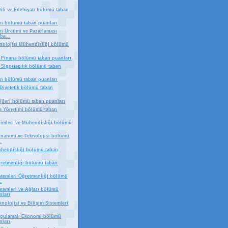
ili ve Edebiyatı bölümü taban
eri bölümü taban puanları
ri Üretimi ve Pazarlaması
ba...
eknolojisi Mühendisliği bölümü
e Finans bölümü taban puanları
 Sigortacılık bölümü taban
ın bölümü taban puanları
Diyetetik bölümü taban
jileri bölümü taban puanları
ge Yönetimi bölümü taban
ilimleri ve Mühendisliği bölümü
onanımı ve Teknolojisi bölümü
.
ühendisliği bölümü taban
ğretmenliği bölümü taban
istemleri Öğretmenliği bölümü
.
stemleri ve Ağları bölümü
nları
knolojisi ve Bilişim Sistemleri
ygulamalı Ekonomi bölümü
nları