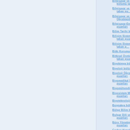
Bilgisayar v
bölümü ta
Bilgisayar v
taban pu..
Bilgisayar ve
Öğretmenli
Bilgisayar-E
puanları
Bilim Tarihi
Bilişim Sist
taban pua
Bilişim Siste
taban p...
Bitki Koruma
Bitkisel Üret
taban pua
Biyokimya bö
Biyoloji böl
Biyoloji Öğr
puanları
Biyomedikal 
puanları
Biyomühendis
Biyosistem M
puanları
Biyoteknoloj
Boşnakça böl
Bölge Bilim 
Bulgar Dili 
puanları
Büro Yönetim
puanları