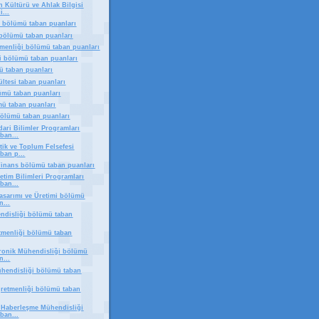
n Kültürü ve Ahlak Bilgisi
...
i bölümü taban puanları
 bölümü taban puanları
enliği bölümü taban puanları
i bölümü taban puanları
ü taban puanları
ültesi taban puanları
ümü taban puanları
mü taban puanları
ölümü taban puanları
dari Bilimler Programları
ban...
tik ve Toplum Felsefesi
ban p...
inans bölümü taban puanları
tim Bilimleri Programları
ban...
Tasarımı ve Üretimi bölümü
n...
endisliği bölümü taban
etmenliği bölümü taban
ktronik Mühendisliği bölümü
n...
ühendisliği bölümü taban
ğretmenliği bölümü taban
e Haberleşme Mühendisliği
ban...