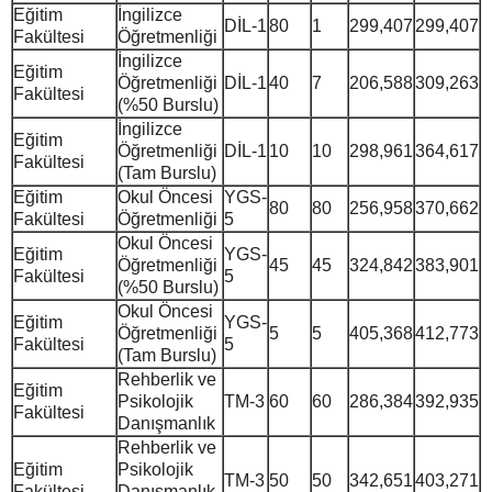
Eğitim
İngilizce
DİL-1
80
1
299,407
299,407
Fakültesi
Öğretmenliği
İngilizce
Eğitim
Öğretmenliği
DİL-1
40
7
206,588
309,263
Fakültesi
(%50 Burslu)
İngilizce
Eğitim
Öğretmenliği
DİL-1
10
10
298,961
364,617
Fakültesi
(Tam Burslu)
Eğitim
Okul Öncesi
YGS-
80
80
256,958
370,662
Fakültesi
Öğretmenliği
5
Okul Öncesi
Eğitim
YGS-
Öğretmenliği
45
45
324,842
383,901
Fakültesi
5
(%50 Burslu)
Okul Öncesi
Eğitim
YGS-
Öğretmenliği
5
5
405,368
412,773
Fakültesi
5
(Tam Burslu)
Rehberlik ve
Eğitim
Psikolojik
TM-3
60
60
286,384
392,935
Fakültesi
Danışmanlık
Rehberlik ve
Eğitim
Psikolojik
TM-3
50
50
342,651
403,271
Fakültesi
Danışmanlık