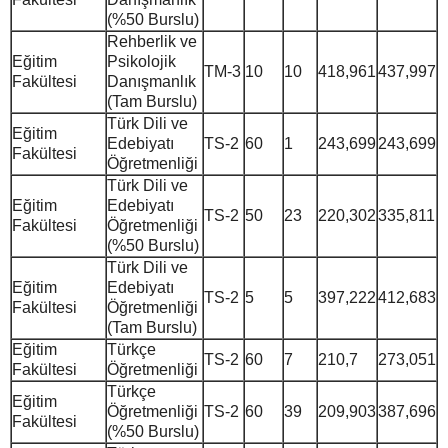
(%50 Burslu)
Rehberlik ve
Eğitim
Psikolojik
TM-3
10
10
418,961
437,997
Fakültesi
Danışmanlık
(Tam Burslu)
Türk Dili ve
Eğitim
Edebiyatı
TS-2
60
1
243,699
243,699
Fakültesi
Öğretmenliği
Türk Dili ve
Eğitim
Edebiyatı
TS-2
50
23
220,302
335,811
Fakültesi
Öğretmenliği
(%50 Burslu)
Türk Dili ve
Eğitim
Edebiyatı
TS-2
5
5
397,222
412,683
Fakültesi
Öğretmenliği
(Tam Burslu)
Eğitim
Türkçe
TS-2
60
7
210,7
273,051
Fakültesi
Öğretmenliği
Türkçe
Eğitim
Öğretmenliği
TS-2
60
39
209,903
387,696
Fakültesi
(%50 Burslu)