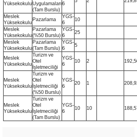
5
2
219,8
Yüksekokulu
Uygulamaları
6
(Tam Burslu)
Meslek
YGS-
Pazarlama
10
Yüksekokulu
6
Meslek
Pazarlama
YGS-
25
Yüksekokulu
(%50 Burslu)
6
Meslek
Pazarlama
YGS-
5
Yüksekokulu
(Tam Burslu)
6
Turizm ve
Meslek
YGS-
Otel
10
2
192,5
Yüksekokulu
6
İşletmeciliği
Turizm ve
Meslek
Otel
YGS-
20
1
208,9
Yüksekokulu
İşletmeciliği
6
(%50 Burslu)
Turizm ve
Meslek
Otel
YGS-
10
10
188,5
Yüksekokulu
İşletmeciliği
6
(Tam Burslu)