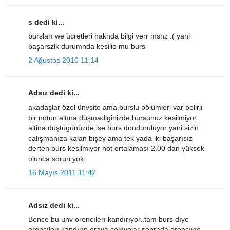
s dedi ki...
bursları we ücretleri haknda bilgi verr msnz :( yani
başarszlk durumnda kesilio mu burs
2 Ağustos 2010 11:14
Adsız dedi ki...
akadaşlar özel ünvsite ama burslu bölümleri var belirli
bir notun altına düşmadiginizde bursunuz kesilmiyor
altina düştügünüzde ise burs donduruluyor yani sizin
calışmanıza kalan bişey ama tek yada iki başarısız
derten burs kesilmiyor not ortalaması 2.00 dan yüksek
olunca sorun yok
16 Mayıs 2011 11:42
Adsız dedi ki...
Bence bu unv orencılerı kandırıyor..tam burs dıye
orencılerı kandırıp oraya cekıyolar sonrada orencıyıo