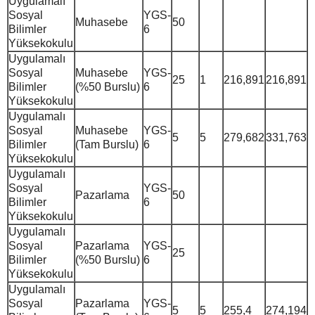
Uygulamalı
Sosyal
YGS-
Muhasebe
50
Bilimler
6
Yüksekokulu
Uygulamalı
Sosyal
Muhasebe
YGS-
25
1
216,891
216,891
Bilimler
(%50 Burslu)
6
Yüksekokulu
Uygulamalı
Sosyal
Muhasebe
YGS-
5
5
279,682
331,763
Bilimler
(Tam Burslu)
6
Yüksekokulu
Uygulamalı
Sosyal
YGS-
Pazarlama
50
Bilimler
6
Yüksekokulu
Uygulamalı
Sosyal
Pazarlama
YGS-
25
Bilimler
(%50 Burslu)
6
Yüksekokulu
Uygulamalı
Sosyal
Pazarlama
YGS-
5
5
255,4
274,194