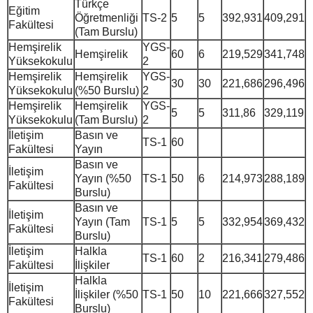
Türkçe
Eğitim
Öğretmenliği
TS-2
5
5
392,931
409,291
Fakültesi
(Tam Burslu)
Hemşirelik
YGS-
Hemşirelik
60
6
219,529
341,748
Yüksekokulu
2
Hemşirelik
Hemşirelik
YGS-
30
30
221,686
296,496
Yüksekokulu
(%50 Burslu)
2
Hemşirelik
Hemşirelik
YGS-
5
5
311,86
329,119
Yüksekokulu
(Tam Burslu)
2
İletişim
Basın ve
TS-1
60
Fakültesi
Yayın
Basın ve
İletişim
Yayın (%50
TS-1
50
6
214,973
288,189
Fakültesi
Burslu)
Basın ve
İletişim
Yayın (Tam
TS-1
5
5
332,954
369,432
Fakültesi
Burslu)
İletişim
Halkla
TS-1
60
2
216,341
279,486
Fakültesi
İlişkiler
Halkla
İletişim
İlişkiler (%50
TS-1
50
10
221,666
327,552
Fakültesi
Burslu)