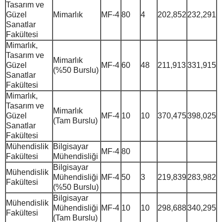
Tasarım ve
Güzel
Mimarlık
MF-4
80
4
202,852
232,291
Sanatlar
Fakültesi
Mimarlık,
Tasarım ve
Mimarlık
Güzel
MF-4
60
48
211,913
331,915
(%50 Burslu)
Sanatlar
Fakültesi
Mimarlık,
Tasarım ve
Mimarlık
Güzel
MF-4
10
10
370,475
398,025
(Tam Burslu)
Sanatlar
Fakültesi
Mühendislik
Bilgisayar
MF-4
80
Fakültesi
Mühendisliği
Bilgisayar
Mühendislik
Mühendisliği
MF-4
50
3
219,839
283,982
Fakültesi
(%50 Burslu)
Bilgisayar
Mühendislik
Mühendisliği
MF-4
10
10
298,688
340,295
Fakültesi
(Tam Burslu)