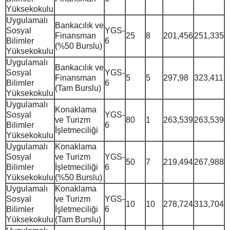
Yüksekokulu
Uygulamalı
Bankacılık ve
Sosyal
YGS-
Finansman
25
8
201,456
251,335
Bilimler
6
(%50 Burslu)
Yüksekokulu
Uygulamalı
Bankacılık ve
Sosyal
YGS-
Finansman
5
5
297,98
323,411
Bilimler
6
(Tam Burslu)
Yüksekokulu
Uygulamalı
Konaklama
Sosyal
YGS-
ve Turizm
80
1
263,539
263,539
Bilimler
6
İşletmeciliği
Yüksekokulu
Uygulamalı
Konaklama
Sosyal
ve Turizm
YGS-
50
7
219,494
267,988
Bilimler
İşletmeciliği
6
Yüksekokulu
(%50 Burslu)
Uygulamalı
Konaklama
Sosyal
ve Turizm
YGS-
10
10
278,724
313,704
Bilimler
İşletmeciliği
6
Yüksekokulu
(Tam Burslu)