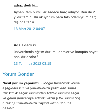
adsız dedi ki...
Aynen .tam burslular sadece harç ödüyor. Ben de 2
yıldır tam buslu okuyorum para faln ödemiyrum harç
dışında tabiii...
13 Mart 2012 04:07
Adsız dedi ki...
üniversitenin eğitim durumu dersler ve kampüs hayatı
nasıldır acaba?
13 Temmuz 2012 03:19
Yorum Gönder
Nasıl yorum yaparım?
:
Google hesabınız yoksa,
aşağıdaki kutuya yorumunuzu yazdıktan sonra
"Bir kimlik seçin" kısmından Adı/Url kısmını seçin
ve gelen pencereye adınızı yazıp (URL kısmı boş
bırakın) "Yorumunuzu Yayınlayın" butonuna
basınız.