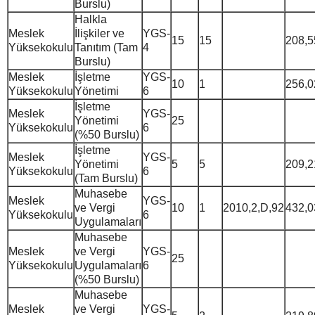
Burslu)
Halkla
Meslek
İlişkiler ve
YGS-
15
15
208,5
Yüksekokulu
Tanıtım (Tam
4
Burslu)
Meslek
İşletme
YGS-
10
1
256,0
Yüksekokulu
Yönetimi
6
İşletme
Meslek
YGS-
Yönetimi
25
Yüksekokulu
6
(%50 Burslu)
İşletme
Meslek
YGS-
Yönetimi
5
5
209,2
Yüksekokulu
6
(Tam Burslu)
Muhasebe
Meslek
YGS-
ve Vergi
10
1
2010,2,D,92
432,0
Yüksekokulu
6
Uygulamaları
Muhasebe
Meslek
ve Vergi
YGS-
25
Yüksekokulu
Uygulamaları
6
(%50 Burslu)
Muhasebe
Meslek
ve Vergi
YGS-