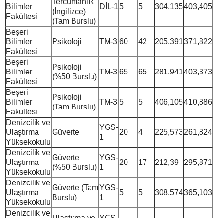
Tercümanlık
Bilimler
DİL-1
5
5
304,135
403,405
(İngilizce)
Fakültesi
(Tam Burslu)
Beşeri
Bilimler
Psikoloji
TM-3
60
42
205,391
371,822
Fakültesi
Beşeri
Psikoloji
Bilimler
TM-3
65
65
281,941
403,373
(%50 Burslu)
Fakültesi
Beşeri
Psikoloji
Bilimler
TM-3
5
5
406,105
410,886
(Tam Burslu)
Fakültesi
Denizcilik ve
YGS-
Ulaştırma
Güverte
20
4
225,573
261,824
1
Yüksekokulu
Denizcilik ve
Güverte
YGS-
Ulaştırma
20
17
212,39
295,871
(%50 Burslu)
1
Yüksekokulu
Denizcilik ve
Güverte (Tam
YGS-
Ulaştırma
5
5
308,574
365,103
Burslu)
1
Yüksekokulu
Denizcilik ve
Ulaştırma ve
YGS-