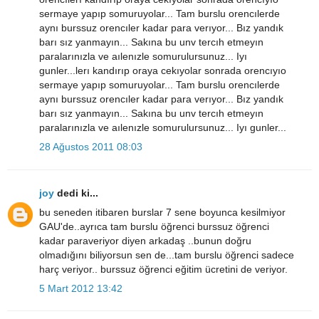
sermaye yapıp somuruyolar... Tam burslu orencılerde
aynı burssuz orencıler kadar para verıyor... Bız yandık
barı sız yanmayın... Sakına bu unv tercıh etmeyın
paralarınızla ve aılenızle somurulursunuz... Iyı
gunler...lerı kandırıp oraya cekıyolar sonrada orencıyıo
sermaye yapıp somuruyolar... Tam burslu orencılerde
aynı burssuz orencıler kadar para verıyor... Bız yandık
barı sız yanmayın... Sakına bu unv tercıh etmeyın
paralarınızla ve aılenızle somurulursunuz... Iyı gunler...
28 Ağustos 2011 08:03
joy
dedi ki...
bu seneden itibaren burslar 7 sene boyunca kesilmiyor
GAU'de..ayrıca tam burslu öğrenci burssuz öğrenci
kadar paraveriyor diyen arkadaş ..bunun doğru
olmadığını biliyorsun sen de...tam burslu öğrenci sadece
harç veriyor.. burssuz öğrenci eğitim ücretini de veriyor.
5 Mart 2012 13:42