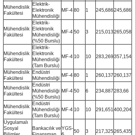
Elektrik-
Mühendislik
Elektronik
MF-4
80
1
245,686
245,686
Fakültesi
Mühendisliği
Elektrik-
Mühendislik
Elektronik
MF-4
50
3
215,013
265,058
Fakültesi
Mühendisliği
(%50 Burslu)
Elektrik-
Mühendislik
Elektronik
MF-4
10
10
283,269
357,154
Fakültesi
Mühendisliği
(Tam Burslu)
Mühendislik
Endüstri
MF-4
80
1
260,137
260,137
Fakültesi
Mühendisliği
Endüstri
Mühendislik
Mühendisliği
MF-4
50
6
234,887
283,66
Fakültesi
(%50 Burslu)
Endüstri
Mühendislik
Mühendisliği
MF-4
10
10
291,651
400,204
Fakültesi
(Tam Burslu)
Uygulamalı
Sosyal
Bankacılık ve
YGS-
50
3
217,325
265,435
Bilimler
Finansman
6