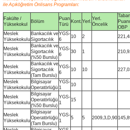
ile Açıköğretim Önlisans Programları:
Taba
Fakülte /
Puan
Yerl.
Bölüm
Kont.
Yerl.
Puanı
Yüksekokul
Türü
Öncelik
OBP
Meslek
Bankacılık ve
YGS-
10
2
221,4
Yüksekokulu
Sigortacılık
6
Bankacılık ve
Meslek
YGS-
Sigortacılık
30
1
210,9
Yüksekokulu
6
(%50 Burslu)
Bankacılık ve
Meslek
YGS-
Sigortacılık
10
10
227,0
Yüksekokulu
6
(Tam Burslu)
Meslek
Bilgisayar
YGS-
10
Yüksekokulu
Operatörlüğü
1
Bilgisayar
Meslek
YGS-
Operatörlüğü
15
Yüksekokulu
1
(%50 Burslu)
Bilgisayar
Meslek
YGS-
Operatörlüğü
5
5
2009,3,D,90
145,8
Yüksekokulu
1
(Tam Burslu)
Meslek
Bilgisayar
YGS-