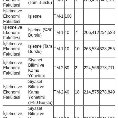
(Tam Burslu)
Fakültesi
İşletme ve
Ekonomi
İşletme
TM-1
100
Fakültesi
İşletme ve
İşletme (%50
Ekonomi
TM-1
40
7
206,412
254,528
Burslu)
Fakültesi
İşletme ve
İşletme (Tam
Ekonomi
TM-1
10
10
263,534
328,255
Burslu)
Fakültesi
Siyaset
İşletme ve
Bilimi ve
Ekonomi
TM-2
80
2
224,566
273,711
Kamu
Fakültesi
Yönetimi
Siyaset
İşletme ve
Bilimi ve
Ekonomi
Kamu
TM-2
40
18
214,575
278,849
Fakültesi
Yönetimi
(%50 Burslu)
Siyaset
İşletme ve
Bilimi ve