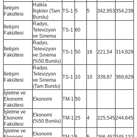
Halkla
İletişim
İlişkiler (Tam
TS-1
5
5
342,953
354,239
Fakültesi
Burslu)
Radyo,
İletişim
Televizyon
TS-1
60
Fakültesi
ve Sinema
Radyo,
İletişim
Televizyon
TS-1
50
16
221,54
314,829
Fakültesi
ve Sinema
(%50 Burslu)
Radyo,
İletişim
Televizyon
TS-1
10
10
339,87
369,829
Fakültesi
ve Sinema
(Tam Burslu)
İşletme ve
Ekonomi
Ekonomi
TM-1
50
Fakültesi
İşletme ve
Ekonomi
Ekonomi
TM-1
25
4
225,545
244,645
(%50 Burslu)
Fakültesi
İşletme ve
Ekonomi
Ekonomi
TM-1
5
5
266,457
345,131