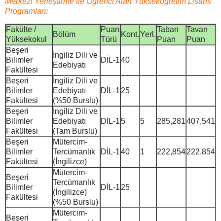
Merkezi Yerleştirme ile Öğrenci Alan Yükseköğretim Lisans
Programları:
Fakülte /
Puan
Taban
Tavan
Bölüm
Kont.
Yerl.
Yüksekokul
Türü
Puan
Puan
Beşeri
İngiliz Dili ve
Bilimler
DİL-1
40
Edebiyatı
Fakültesi
Beşeri
İngiliz Dili ve
Bilimler
Edebiyatı
DİL-1
25
Fakültesi
(%50 Burslu)
Beşeri
İngiliz Dili ve
Bilimler
Edebiyatı
DİL-1
5
5
285,281
407,541
Fakültesi
(Tam Burslu)
Beşeri
Mütercim-
Bilimler
Tercümanlık
DİL-1
40
1
222,854
222,854
Fakültesi
(İngilizce)
Mütercim-
Beşeri
Tercümanlık
Bilimler
DİL-1
25
(İngilizce)
Fakültesi
(%50 Burslu)
Mütercim-
Beşeri