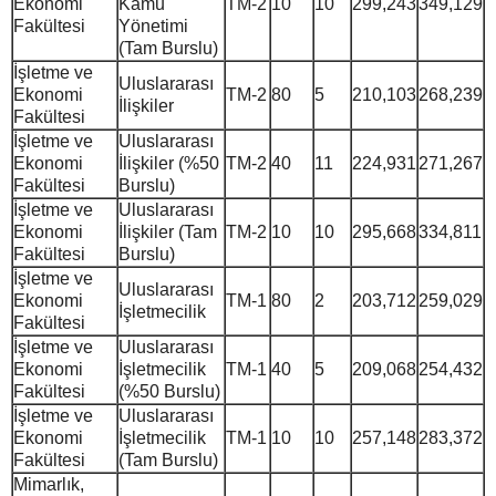
Ekonomi
Kamu
TM-2
10
10
299,243
349,129
Fakültesi
Yönetimi
(Tam Burslu)
İşletme ve
Uluslararası
Ekonomi
TM-2
80
5
210,103
268,239
İlişkiler
Fakültesi
İşletme ve
Uluslararası
Ekonomi
İlişkiler (%50
TM-2
40
11
224,931
271,267
Fakültesi
Burslu)
İşletme ve
Uluslararası
Ekonomi
İlişkiler (Tam
TM-2
10
10
295,668
334,811
Fakültesi
Burslu)
İşletme ve
Uluslararası
Ekonomi
TM-1
80
2
203,712
259,029
İşletmecilik
Fakültesi
İşletme ve
Uluslararası
Ekonomi
İşletmecilik
TM-1
40
5
209,068
254,432
Fakültesi
(%50 Burslu)
İşletme ve
Uluslararası
Ekonomi
İşletmecilik
TM-1
10
10
257,148
283,372
Fakültesi
(Tam Burslu)
Mimarlık,