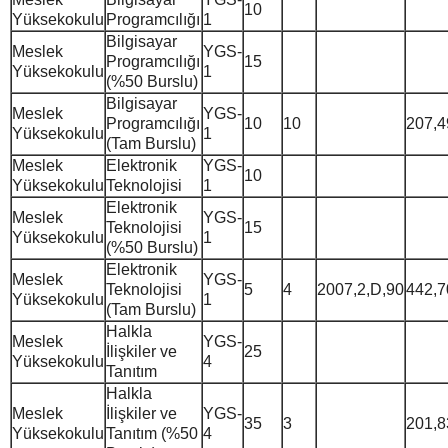
10
Yüksekokulu
Programcılığı
1
Bilgisayar
Meslek
YGS-
Programcılığı
15
Yüksekokulu
1
(%50 Burslu)
Bilgisayar
Meslek
YGS-
Programcılığı
10
10
207,4
Yüksekokulu
1
(Tam Burslu)
Meslek
Elektronik
YGS-
10
Yüksekokulu
Teknolojisi
1
Elektronik
Meslek
YGS-
Teknolojisi
15
Yüksekokulu
1
(%50 Burslu)
Elektronik
Meslek
YGS-
Teknolojisi
5
4
2007,2,D,90
442,7
Yüksekokulu
1
(Tam Burslu)
Halkla
Meslek
YGS-
İlişkiler ve
25
Yüksekokulu
4
Tanıtım
Halkla
Meslek
İlişkiler ve
YGS-
35
3
201,8
Yüksekokulu
Tanıtım (%50
4