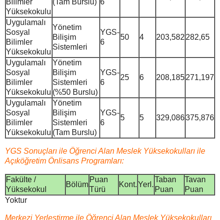
Bilimler
(Tam Burslu)
6
Yüksekokulu
Uygulamalı
Yönetim
Sosyal
YGS-
Bilişim
50
4
203,582
282,65
Bilimler
6
Sistemleri
Yüksekokulu
Uygulamalı
Yönetim
Sosyal
Bilişim
YGS-
25
6
208,185
271,197
Bilimler
Sistemleri
6
Yüksekokulu
(%50 Burslu)
Uygulamalı
Yönetim
Sosyal
Bilişim
YGS-
5
5
329,086
375,876
Bilimler
Sistemleri
6
Yüksekokulu
(Tam Burslu)
YGS Sonuçları ile Öğrenci Alan Meslek Yüksekokulları ile
Açıköğretim Önlisans Programları:
Fakülte /
Puan
Taban
Tavan
Bölüm
Kont.
Yerl.
Yüksekokul
Türü
Puan
Puan
Yoktur
Merkezi Yerleştirme ile Öğrenci Alan Meslek Yüksekokulları