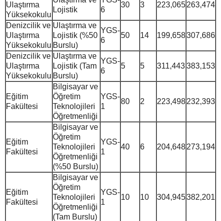
Ulaştırma
30
3
223,065
263,474
Lojistik
6
Yüksekokulu
Denizcilik ve
Ulaştırma ve
YGS-
Ulaştırma
Lojistik (%50
50
14
199,658
307,686
6
Yüksekokulu
Burslu)
Denizcilik ve
Ulaştırma ve
YGS-
Ulaştırma
Lojistik (Tam
5
5
311,443
383,153
6
Yüksekokulu
Burslu)
Bilgisayar ve
Eğitim
Öğretim
YGS-
80
2
223,498
232,393
Fakültesi
Teknolojileri
1
Öğretmenliği
Bilgisayar ve
Öğretim
Eğitim
YGS-
Teknolojileri
40
6
204,648
273,194
Fakültesi
1
Öğretmenliği
(%50 Burslu)
Bilgisayar ve
Öğretim
Eğitim
YGS-
Teknolojileri
10
10
304,945
382,201
Fakültesi
1
Öğretmenliği
(Tam Burslu)