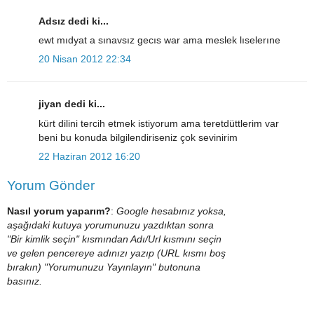
Adsız dedi ki...
ewt mıdyat a sınavsız gecıs war ama meslek lıselerıne
20 Nisan 2012 22:34
jiyan dedi ki...
kürt dilini tercih etmek istiyorum ama teretdüttlerim var
beni bu konuda bilgilendiriseniz çok sevinirim
22 Haziran 2012 16:20
Yorum Gönder
Nasıl yorum yaparım?
:
Google hesabınız yoksa,
aşağıdaki kutuya yorumunuzu yazdıktan sonra
"Bir kimlik seçin" kısmından Adı/Url kısmını seçin
ve gelen pencereye adınızı yazıp (URL kısmı boş
bırakın) "Yorumunuzu Yayınlayın" butonuna
basınız.