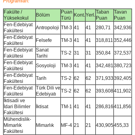
Programları:
Fakülte /
Puan
Taban
Tavan
Bölüm
Kont.
Yerl.
Yüksekokul
Türü
Puan
Puan
Fen-Edebiyat
Antropoloji
TM-3
41
41
280,71
342,936
Fakültesi
Fen-Edebiyat
Felsefe
TM-3
41
41
318,811
352,446
Fakültesi
Fen-Edebiyat
Sanat
TS-2
31
31
350,84
372,537
Fakültesi
Tarihi
Fen-Edebiyat
Sosyoloji
TM-3
41
41
342,481
380,723
Fakültesi
Fen-Edebiyat
Tarih
TS-2
62
62
371,933
392,405
Fakültesi
Fen-Edebiyat
Türk Dili ve
TS-2
62
62
393,608
411,902
Fakültesi
Edebiyatı
İktisadi ve
İdari Bilimler
İktisat
TM-1
41
41
286,816
411,856
Fakültesi
Mühendislik-
Mimarlık
Mimarlık
MF-4
21
21
430,905
455,33
Fakültesi