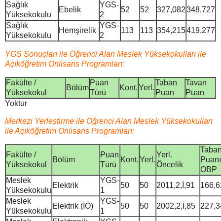
Sağlık
YGS-
Ebelik
52
52
327,082
348,727
Yüksekokulu
2
Sağlık
YGS-
Hemşirelik
113
113
354,215
419,277
Yüksekokulu
2
YGS Sonuçları ile Öğrenci Alan Meslek Yüksekokulları ile
Açıköğretim Önlisans Programları:
Fakülte /
Puan
Taban
Tavan
Bölüm
Kont.
Yerl.
Yüksekokul
Türü
Puan
Puan
Yoktur
Merkezi Yerleştirme ile Öğrenci Alan Meslek Yüksekokulları
ile Açıköğretim Önlisans Programları:
Taba
Fakülte /
Puan
Yerl.
Bölüm
Kont.
Yerl.
Puanı
Yüksekokul
Türü
Öncelik
OBP
Meslek
YGS-
Elektrik
50
50
2011,2,İ,91
166,6
Yüksekokulu
1
Meslek
YGS-
Elektrik (İÖ)
50
50
2002,2,İ,85
227,3
Yüksekokulu
1