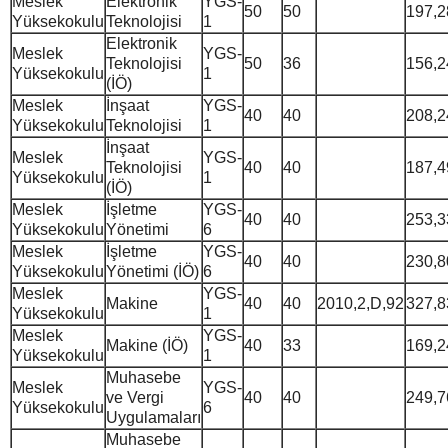
Meslek
Elektronik
YGS-
50
50
197,2
Yüksekokulu
Teknolojisi
1
Elektronik
Meslek
YGS-
Teknolojisi
50
36
156,2
Yüksekokulu
1
(İÖ)
Meslek
İnşaat
YGS-
40
40
208,2
Yüksekokulu
Teknolojisi
1
İnşaat
Meslek
YGS-
Teknolojisi
40
40
187,4
Yüksekokulu
1
(İÖ)
Meslek
İşletme
YGS-
40
40
253,3
Yüksekokulu
Yönetimi
6
Meslek
İşletme
YGS-
40
40
230,8
Yüksekokulu
Yönetimi (İÖ)
6
Meslek
YGS-
Makine
40
40
2010,2,D,92
327,8
Yüksekokulu
1
Meslek
YGS-
Makine (İÖ)
40
33
169,2
Yüksekokulu
1
Muhasebe
Meslek
YGS-
ve Vergi
40
40
249,7
Yüksekokulu
6
Uygulamaları
Muhasebe