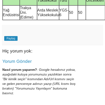
Yüksekokul
Türü
Öncelikleri
Trakya
Yağ
Arda Meslek
YGS-
Üni.
50
50
Endüstrisi
Yüksekokulu
6
(Edirne)
Paylaş
Hiç yorum yok:
Yorum Gönder
Nasıl yorum yaparım?
:
Google hesabınız yoksa,
aşağıdaki kutuya yorumunuzu yazdıktan sonra
"Bir kimlik seçin" kısmından Adı/Url kısmını seçin
ve gelen pencereye adınızı yazıp (URL kısmı boş
bırakın) "Yorumunuzu Yayınlayın" butonuna
basınız.