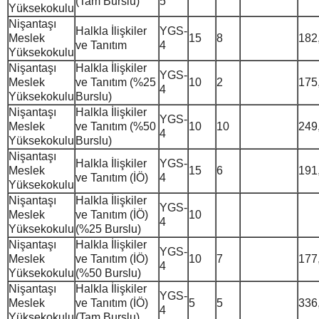
(Tam Burslu)
5
Yüksekokulu
Nişantaşı
Halkla İlişkiler
YGS-
Meslek
15
8
182
ve Tanıtım
4
Yüksekokulu
Nişantaşı
Halkla İlişkiler
YGS-
Meslek
ve Tanıtım (%25
10
2
175
4
Yüksekokulu
Burslu)
Nişantaşı
Halkla İlişkiler
YGS-
Meslek
ve Tanıtım (%50
10
10
249
4
Yüksekokulu
Burslu)
Nişantaşı
Halkla İlişkiler
YGS-
Meslek
15
6
191
ve Tanıtım (İÖ)
4
Yüksekokulu
Nişantaşı
Halkla İlişkiler
YGS-
Meslek
ve Tanıtım (İÖ)
10
4
Yüksekokulu
(%25 Burslu)
Nişantaşı
Halkla İlişkiler
YGS-
Meslek
ve Tanıtım (İÖ)
10
7
177
4
Yüksekokulu
(%50 Burslu)
Nişantaşı
Halkla İlişkiler
YGS-
Meslek
ve Tanıtım (İÖ)
5
5
336
4
Yüksekokulu
(Tam Burslu)