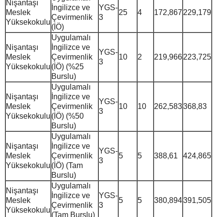
Nişantaşı
İngilizce ve
YGS-
Meslek
25
4
172,867
229,179
Çevirmenlik
3
Yüksekokulu
(İÖ)
Uygulamalı
Nişantaşı
İngilizce ve
YGS-
Meslek
Çevirmenlik
10
2
219,966
223,725
3
Yüksekokulu
(İÖ) (%25
Burslu)
Uygulamalı
Nişantaşı
İngilizce ve
YGS-
Meslek
Çevirmenlik
10
10
262,583
368,83
3
Yüksekokulu
(İÖ) (%50
Burslu)
Uygulamalı
Nişantaşı
İngilizce ve
YGS-
Meslek
Çevirmenlik
5
5
388,61
424,865
3
Yüksekokulu
(İÖ) (Tam
Burslu)
Uygulamalı
Nişantaşı
İngilizce ve
YGS-
Meslek
5
5
380,894
391,505
Çevirmenlik
3
Yüksekokulu
(Tam Burslu)