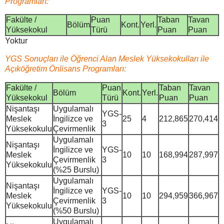
Programları:
Fakülte /
Puan
Taban
Tavan
Bölüm
Kont.
Yerl.
Yüksekokul
Türü
Puan
Puan
Yoktur
YGS Sonuçları ile Öğrenci Alan Meslek Yüksekokulları ile
Açıköğretim Önlisans Programları:
Fakülte /
Puan
Taban
Tavan
Bölüm
Kont.
Yerl.
Yüksekokul
Türü
Puan
Puan
Nişantaşı
Uygulamalı
YGS-
Meslek
İngilizce ve
25
4
212,865
270,414
3
Yüksekokulu
Çevirmenlik
Uygulamalı
Nişantaşı
İngilizce ve
YGS-
Meslek
10
10
168,994
287,997
Çevirmenlik
3
Yüksekokulu
(%25 Burslu)
Uygulamalı
Nişantaşı
İngilizce ve
YGS-
Meslek
10
10
294,959
366,967
Çevirmenlik
3
Yüksekokulu
(%50 Burslu)
Uygulamalı