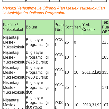
Merkezi Yerleştirme ile Öğrenci Alan Meslek Yüksekokulları
ile Açıköğretim Önlisans Programları:
Tab
Fakülte /
Puan
Yerl.
Bölüm
Kont.
Yerl.
Pua
Yüksekokul
Türü
Öncelik
OB
Nişantaşı
Bilgisayar
YGS-
Meslek
25
8
223
Programcılığı
1
Yüksekokulu
Nişantaşı
Bilgisayar
YGS-
Meslek
Programcılığı
10
7
185
1
Yüksekokulu
(%25 Burslu)
Nişantaşı
Bilgisayar
YGS-
Meslek
Programcılığı
10
10
2011,2,İ,92
335
1
Yüksekokulu
(%50 Burslu)
Nişantaşı
Bilgisayar
YGS-
Meslek
Programcılığı
25
7
171
1
Yüksekokulu
(İÖ)
Bilgisayar
Nişantaşı
Programcılığı
YGS-
Meslek
10
10
2010,3,İ,92
107
(İÖ) (%50
1