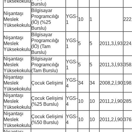
Yüksekokulu
Burslu)
Bilgisayar
Nişantaşı
Programcılığı
YGS-
Meslek
10
1
222
(İÖ) (%25
1
Yüksekokulu
Burslu)
Bilgisayar
Nişantaşı
Programcılığı
YGS-
Meslek
5
5
2011,3,İ,93
224
(İÖ) (Tam
1
Yüksekokulu
Burslu)
Nişantaşı
Bilgisayar
YGS-
Meslek
Programcılığı
5
5
2011,3,İ,93
358
1
Yüksekokulu
(Tam Burslu)
Nişantaşı
YGS-
Meslek
Çocuk Gelişimi
34
34
2008,2,İ,90
198
4
Yüksekokulu
Nişantaşı
Çocuk Gelişimi
YGS-
Meslek
10
10
2011,2,İ,90
285
(%25 Burslu)
4
Yüksekokulu
Nişantaşı
Çocuk Gelişimi
YGS-
Meslek
10
10
2011,2,İ,90
376
(%50 Burslu)
4
Yüksekokulu
Nişantaşı