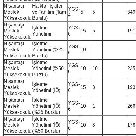
Nişantaşı
Halkla İlişkiler
YGS-
Meslek
ve Tanıtım (Tam
5
5
349
4
Yüksekokulu
Burslu)
Nişantaşı
İşletme
YGS-
Meslek
15
5
191
Yönetimi
6
Yüksekokulu
Nişantaşı
İşletme
YGS-
Meslek
Yönetimi (%25
10
6
Yüksekokulu
Burslu)
Nişantaşı
İşletme
YGS-
Meslek
Yönetimi (%50
10
10
235
6
Yüksekokulu
Burslu)
Nişantaşı
İşletme
YGS-
Meslek
15
3
193
Yönetimi (İÖ)
6
Yüksekokulu
Nişantaşı
İşletme
YGS-
Meslek
Yönetimi (İÖ)
10
1
266
6
Yüksekokulu
(%25 Burslu)
Nişantaşı
İşletme
YGS-
Meslek
Yönetimi (İÖ)
10
8
178
6
Yüksekokulu
(%50 Burslu)