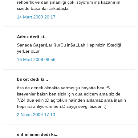
rehberlik ve danışmanlığı çok istiyorum inş kazanırım
sizede başarılar arkadaşlar
14 Mart 2009 20:17
Adsız dedi ki...
Sanada ßaşarıLar ßurCu in$aLLah Hepimizin iStediği
yerLer oLur
16 Mart 2009 08:56
buket dedi ki...
öss de denek olmakta varmış şu hayatta bea :S
isteyenler bakın ben sizin için dua edicem ama siz de
7/24 dua edin :D aç tokun halinden anlamaz ama inanın
hepinizi anlıyorum ben:D saygı sevgi bizden ;)
2 Nisan 2009 17:10
elifimmmm dedi ki...