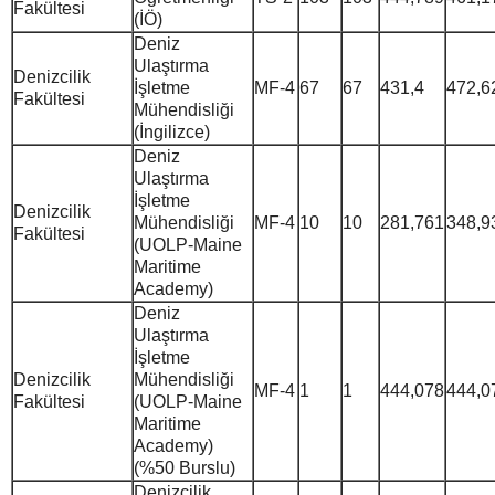
Fakültesi
(İÖ)
Deniz
Ulaştırma
Denizcilik
İşletme
MF-4
67
67
431,4
472,6
Fakültesi
Mühendisliği
(İngilizce)
Deniz
Ulaştırma
İşletme
Denizcilik
Mühendisliği
MF-4
10
10
281,761
348,9
Fakültesi
(UOLP-Maine
Maritime
Academy)
Deniz
Ulaştırma
İşletme
Denizcilik
Mühendisliği
MF-4
1
1
444,078
444,0
Fakültesi
(UOLP-Maine
Maritime
Academy)
(%50 Burslu)
Denizcilik