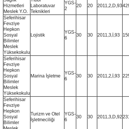
YGS-
Hizmetleri
Laboratuvar
20
20
2011,2,D,93
42
2
Meslek Y.O.
Teknikleri
Seferihisar
Fevziye
Hepkon
YGS-
Sosyal
Lojistik
30
30
2011,3,İ,93
15
6
Bilimler
Meslek
Yüksekokulu
Seferihisar
Fevziye
Hepkon
YGS-
Sosyal
Marina İşletme
30
30
2011,2,İ,93
22
6
Bilimler
Meslek
Yüksekokulu
Seferihisar
Fevziye
Hepkon
Turizm ve Otel
YGS-
Sosyal
30
30
2011,3,D,92
23
İşletmeciliği
6
Bilimler
Meslek