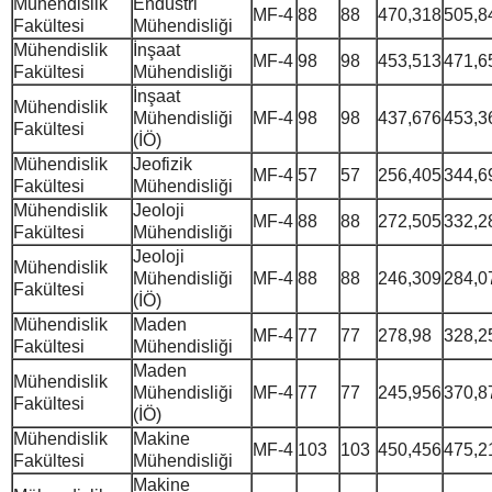
Mühendislik
Endüstri
MF-4
88
88
470,318
505,8
Fakültesi
Mühendisliği
Mühendislik
İnşaat
MF-4
98
98
453,513
471,6
Fakültesi
Mühendisliği
İnşaat
Mühendislik
Mühendisliği
MF-4
98
98
437,676
453,3
Fakültesi
(İÖ)
Mühendislik
Jeofizik
MF-4
57
57
256,405
344,6
Fakültesi
Mühendisliği
Mühendislik
Jeoloji
MF-4
88
88
272,505
332,2
Fakültesi
Mühendisliği
Jeoloji
Mühendislik
Mühendisliği
MF-4
88
88
246,309
284,0
Fakültesi
(İÖ)
Mühendislik
Maden
MF-4
77
77
278,98
328,2
Fakültesi
Mühendisliği
Maden
Mühendislik
Mühendisliği
MF-4
77
77
245,956
370,8
Fakültesi
(İÖ)
Mühendislik
Makine
MF-4
103
103
450,456
475,2
Fakültesi
Mühendisliği
Makine