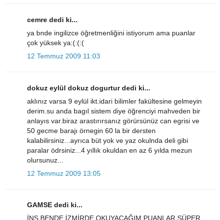
cemre dedi ki...
ya bnde ingilizce öğretmenliğini istiyorum ama puanlar
çok yüksek ya:(:(:(
12 Temmuz 2009 11:03
dokuz eylül dokuz dogurtur dedi ki...
aklınız varsa 9 eylül ikt.idari bilimler fakültesine gelmeyin
derim.su anda bagıl sistem diye öğrenciyi mahveden bir
anlayıs var.biraz arastırırsanız görürsünüz can egrisi ve
50 gecme barajı örnegin 60 la bir dersten
kalabilirsiniz...ayrıca büt yok ve yaz okulnda deli gibi
paralar ödrsiniz...4 yıllık okuldan en az 6 yılda mezun
olursunuz...
12 Temmuz 2009 13:05
GAMSE dedi ki...
İNŞ.BENDE İZMİRDE OKUYACAĞIM.PUANLAR SÜPER