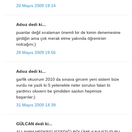
20 Mayıs 2009 19:14
Adsız dedi ki...
puanlar değil sıralaman önemli bir de kimin denemesine
girdiğin ama çok merak etme yakında öğrenirsin
nolcağını;)
28 Mayıs 2009 19:56
Adsız dedi ki...
garfik okuorum 2010 da sınava gircem yeni sistem bize
vurdu ne yazk ki:S yetenekte neler soruluo falan bi
yardmcı oluvern be şimdiden saolun hepimize
başarılar;)
31 Mayıs 2009 14:39
GÜLCAN dedi ki...
ALLAHIM HERKESİ İSTEDİĞİ BÖLÜME KAVUŞTUR BU