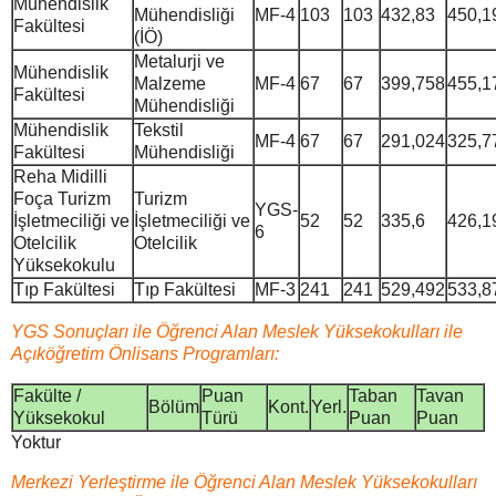
Mühendislik
Mühendisliği
MF-4
103
103
432,83
450,1
Fakültesi
(İÖ)
Metalurji ve
Mühendislik
Malzeme
MF-4
67
67
399,758
455,1
Fakültesi
Mühendisliği
Mühendislik
Tekstil
MF-4
67
67
291,024
325,7
Fakültesi
Mühendisliği
Reha Midilli
Foça Turizm
Turizm
YGS-
İşletmeciliği ve
İşletmeciliği ve
52
52
335,6
426,1
6
Otelcilik
Otelcilik
Yüksekokulu
Tıp Fakültesi
Tıp Fakültesi
MF-3
241
241
529,492
533,8
YGS Sonuçları ile Öğrenci Alan Meslek Yüksekokulları ile
Açıköğretim Önlisans Programları:
Fakülte /
Puan
Taban
Tavan
Bölüm
Kont.
Yerl.
Yüksekokul
Türü
Puan
Puan
Yoktur
Merkezi Yerleştirme ile Öğrenci Alan Meslek Yüksekokulları