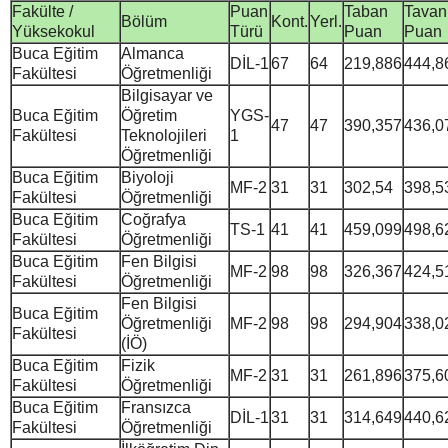
Fakülte /
Puan
Taban
Tavan
Bölüm
Kont.
Yerl.
Yüksekokul
Türü
Puan
Puan
Buca Eğitim
Almanca
DİL-1
67
64
219,886
444,8
Fakültesi
Öğretmenliği
Bilgisayar ve
Buca Eğitim
Öğretim
YGS-
47
47
390,357
436,0
Fakültesi
Teknolojileri
1
Öğretmenliği
Buca Eğitim
Biyoloji
MF-2
31
31
302,54
398,5
Fakültesi
Öğretmenliği
Buca Eğitim
Coğrafya
TS-1
41
41
459,099
498,6
Fakültesi
Öğretmenliği
Buca Eğitim
Fen Bilgisi
MF-2
98
98
326,367
424,5
Fakültesi
Öğretmenliği
Fen Bilgisi
Buca Eğitim
Öğretmenliği
MF-2
98
98
294,904
338,0
Fakültesi
(İÖ)
Buca Eğitim
Fizik
MF-2
31
31
261,896
375,6
Fakültesi
Öğretmenliği
Buca Eğitim
Fransızca
DİL-1
31
31
314,649
440,6
Fakültesi
Öğretmenliği