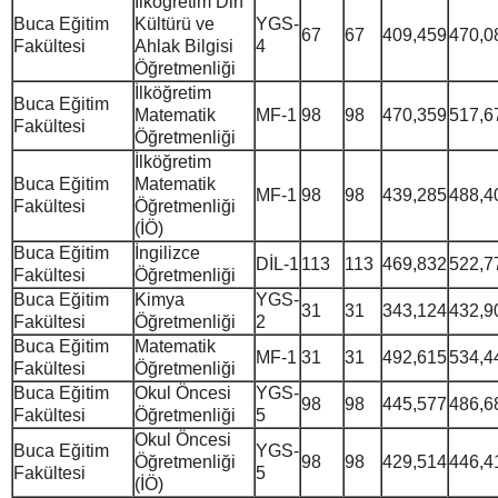
İlköğretim Din
Buca Eğitim
Kültürü ve
YGS-
67
67
409,459
470,0
Fakültesi
Ahlak Bilgisi
4
Öğretmenliği
İlköğretim
Buca Eğitim
Matematik
MF-1
98
98
470,359
517,6
Fakültesi
Öğretmenliği
İlköğretim
Buca Eğitim
Matematik
MF-1
98
98
439,285
488,4
Fakültesi
Öğretmenliği
(İÖ)
Buca Eğitim
İngilizce
DİL-1
113
113
469,832
522,7
Fakültesi
Öğretmenliği
Buca Eğitim
Kimya
YGS-
31
31
343,124
432,9
Fakültesi
Öğretmenliği
2
Buca Eğitim
Matematik
MF-1
31
31
492,615
534,4
Fakültesi
Öğretmenliği
Buca Eğitim
Okul Öncesi
YGS-
98
98
445,577
486,6
Fakültesi
Öğretmenliği
5
Okul Öncesi
Buca Eğitim
YGS-
Öğretmenliği
98
98
429,514
446,4
Fakültesi
5
(İÖ)