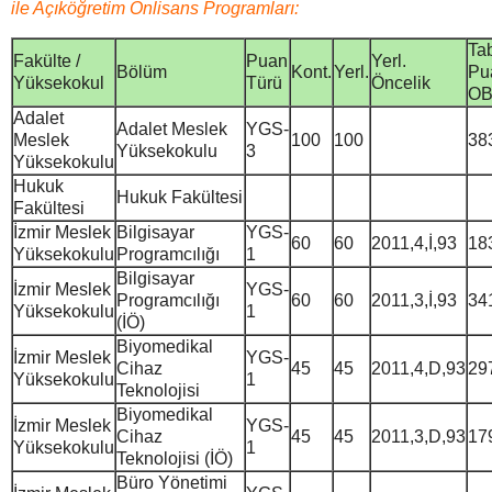
ile Açıköğretim Önlisans Programları:
Ta
Fakülte /
Puan
Yerl.
Bölüm
Kont.
Yerl.
Pu
Yüksekokul
Türü
Öncelik
O
Adalet
Adalet Meslek
YGS-
Meslek
100
100
38
Yüksekokulu
3
Yüksekokulu
Hukuk
Hukuk Fakültesi
Fakültesi
İzmir Meslek
Bilgisayar
YGS-
60
60
2011,4,İ,93
18
Yüksekokulu
Programcılığı
1
Bilgisayar
İzmir Meslek
YGS-
Programcılığı
60
60
2011,3,İ,93
34
Yüksekokulu
1
(İÖ)
Biyomedikal
İzmir Meslek
YGS-
Cihaz
45
45
2011,4,D,93
29
Yüksekokulu
1
Teknolojisi
Biyomedikal
İzmir Meslek
YGS-
Cihaz
45
45
2011,3,D,93
17
Yüksekokulu
1
Teknolojisi (İÖ)
Büro Yönetimi