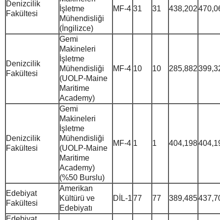
Denizcilik
İşletme
MF-4
31
31
438,202
470,0
Fakültesi
Mühendisliği
(İngilizce)
Gemi
Makineleri
İşletme
Denizcilik
Mühendisliği
MF-4
10
10
285,882
399,3
Fakültesi
(UOLP-Maine
Maritime
Academy)
Gemi
Makineleri
İşletme
Denizcilik
Mühendisliği
MF-4
1
1
404,198
404,1
Fakültesi
(UOLP-Maine
Maritime
Academy)
(%50 Burslu)
Amerikan
Edebiyat
Kültürü ve
DİL-1
77
77
389,485
437,7
Fakültesi
Edebiyatı
Edebiyat