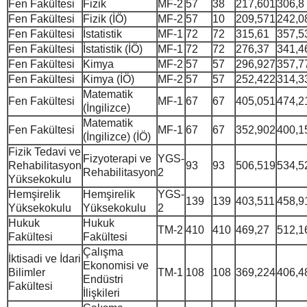
Fen Fakültesi
Fizik
MF-2
57
38
217,601
306,8
Fen Fakültesi
Fizik (İÖ)
MF-2
57
10
209,571
242,0
Fen Fakültesi
İstatistik
MF-1
72
72
315,61
357,5
Fen Fakültesi
İstatistik (İÖ)
MF-1
72
72
276,37
341,4
Fen Fakültesi
Kimya
MF-2
57
57
296,927
357,7
Fen Fakültesi
Kimya (İÖ)
MF-2
57
57
252,422
314,3
Matematik
Fen Fakültesi
MF-1
67
67
405,051
474,2
(İngilizce)
Matematik
Fen Fakültesi
MF-1
67
67
352,902
400,1
(İngilizce) (İÖ)
Fizik Tedavi ve
Fizyoterapi ve
YGS-
Rehabilitasyon
93
93
506,519
534,5
Rehabilitasyon
2
Yüksekokulu
Hemşirelik
Hemşirelik
YGS-
139
139
403,511
458,9
Yüksekokulu
Yüksekokulu
2
Hukuk
Hukuk
TM-2
410
410
469,27
512,1
Fakültesi
Fakültesi
Çalışma
İktisadi ve İdari
Ekonomisi ve
Bilimler
TM-1
108
108
369,224
406,4
Endüstri
Fakültesi
İlişkileri