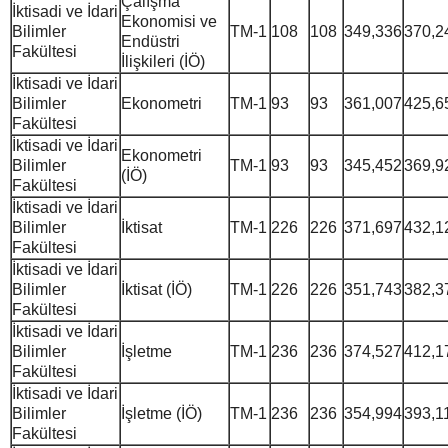
Çalışma
İktisadi ve İdari
Ekonomisi ve
Bilimler
TM-1
108
108
349,336
370,2
Endüstri
Fakültesi
İlişkileri (İÖ)
İktisadi ve İdari
Bilimler
Ekonometri
TM-1
93
93
361,007
425,6
Fakültesi
İktisadi ve İdari
Ekonometri
Bilimler
TM-1
93
93
345,452
369,9
(İÖ)
Fakültesi
İktisadi ve İdari
Bilimler
İktisat
TM-1
226
226
371,697
432,1
Fakültesi
İktisadi ve İdari
Bilimler
İktisat (İÖ)
TM-1
226
226
351,743
382,3
Fakültesi
İktisadi ve İdari
Bilimler
İşletme
TM-1
236
236
374,527
412,1
Fakültesi
İktisadi ve İdari
Bilimler
İşletme (İÖ)
TM-1
236
236
354,994
393,1
Fakültesi