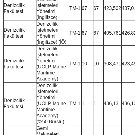
Denizcilik
İşletmeleri
TM-1
67
67
423,502
487,0
Fakültesi
Yönetimi
(İngilizce)
Denizcilik
Denizcilik
İşletmeleri
TM-1
67
67
405,761
426,8
Fakültesi
Yönetimi
(İngilizce) (İÖ)
Denizcilik
İşletmeleri
Denizcilik
Yönetimi
TM-1
10
10
308,471
423,4
Fakültesi
(UOLP-Maine
Maritime
Academy)
Denizcilik
İşletmeleri
Yönetimi
Denizcilik
(UOLP-Maine
TM-1
1
1
436,13
436,1
Fakültesi
Maritime
Academy)
(%50 Burslu)
Gemi
Makineleri