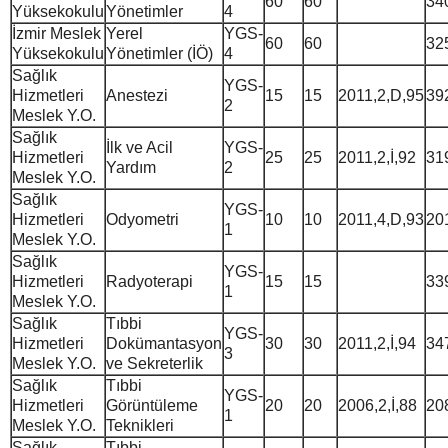
60
60
34
Yüksekokulu
Yönetimler
4
İzmir Meslek
Yerel
YGS-
60
60
32
Yüksekokulu
Yönetimler (İÖ)
4
Sağlık
YGS-
Hizmetleri
Anestezi
15
15
2011,2,D,95
39
2
Meslek Y.O.
Sağlık
İlk ve Acil
YGS-
Hizmetleri
25
25
2011,2,İ,92
31
Yardım
2
Meslek Y.O.
Sağlık
YGS-
Hizmetleri
Odyometri
10
10
2011,4,D,93
20
1
Meslek Y.O.
Sağlık
YGS-
Hizmetleri
Radyoterapi
15
15
33
1
Meslek Y.O.
Sağlık
Tıbbi
YGS-
Hizmetleri
Dokümantasyon
30
30
2011,2,İ,94
34
3
Meslek Y.O.
ve Sekreterlik
Sağlık
Tıbbi
YGS-
Hizmetleri
Görüntüleme
20
20
2006,2,İ,88
20
1
Meslek Y.O.
Teknikleri
Sağlık
Tıbbi