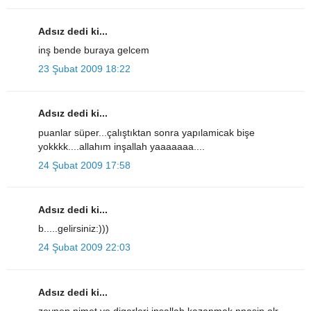
Adsız dedi ki...
inş bende buraya gelcem
23 Şubat 2009 18:22
Adsız dedi ki...
puanlar süper...çalıştıktan sonra yapılamicak bişe
yokkkk....allahım inşallah yaaaaaaa....
24 Şubat 2009 17:58
Adsız dedi ki...
b.....gelirsiniz:)))
24 Şubat 2009 22:03
Adsız dedi ki...
zeynep nimet ve digerleri insallah kazanmak nnasip olr