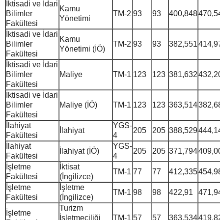
İktisadi ve İdari
Kamu
Bilimler
TM-2
93
93
400,848
470,5
Yönetimi
Fakültesi
İktisadi ve İdari
Kamu
Bilimler
TM-2
93
93
382,551
414,9
Yönetimi (İÖ)
Fakültesi
İktisadi ve İdari
Bilimler
Maliye
TM-1
123
123
381,632
432,2
Fakültesi
İktisadi ve İdari
Bilimler
Maliye (İÖ)
TM-1
123
123
363,514
382,6
Fakültesi
İlahiyat
YGS-
İlahiyat
205
205
388,529
444,1
Fakültesi
4
İlahiyat
YGS-
İlahiyat (İÖ)
205
205
371,794
409,0
Fakültesi
4
İşletme
İktisat
TM-1
77
77
412,335
454,9
Fakültesi
(İngilizce)
İşletme
İşletme
TM-1
98
98
422,91
471,9
Fakültesi
(İngilizce)
Turizm
İşletme
İşletmeciliği
TM-1
57
57
363,534
419,8