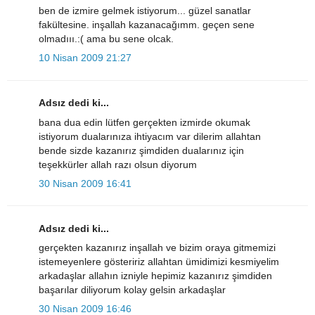
ben de izmire gelmek istiyorum... güzel sanatlar
fakültesine. inşallah kazanacağımm. geçen sene
olmadııı.:( ama bu sene olcak.
10 Nisan 2009 21:27
Adsız dedi ki...
bana dua edin lütfen gerçekten izmirde okumak
istiyorum dualarınıza ihtiyacım var dilerim allahtan
bende sizde kazanırız şimdiden dualarınız için
teşekkürler allah razı olsun diyorum
30 Nisan 2009 16:41
Adsız dedi ki...
gerçekten kazanırız inşallah ve bizim oraya gitmemizi
istemeyenlere gösteririz allahtan ümidimizi kesmiyelim
arkadaşlar allahın izniyle hepimiz kazanırız şimdiden
başarılar diliyorum kolay gelsin arkadaşlar
30 Nisan 2009 16:46