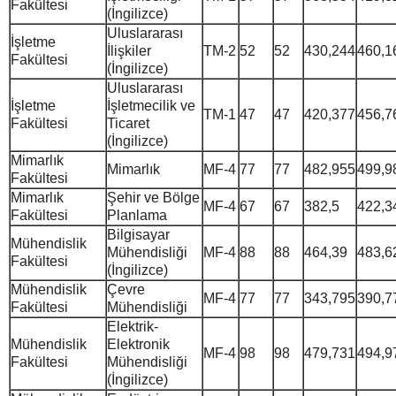
Fakültesi
(İngilizce)
Uluslararası
İşletme
İlişkiler
TM-2
52
52
430,244
460,1
Fakültesi
(İngilizce)
Uluslararası
İşletme
İşletmecilik ve
TM-1
47
47
420,377
456,7
Fakültesi
Ticaret
(İngilizce)
Mimarlık
Mimarlık
MF-4
77
77
482,955
499,9
Fakültesi
Mimarlık
Şehir ve Bölge
MF-4
67
67
382,5
422,3
Fakültesi
Planlama
Bilgisayar
Mühendislik
Mühendisliği
MF-4
88
88
464,39
483,6
Fakültesi
(İngilizce)
Mühendislik
Çevre
MF-4
77
77
343,795
390,7
Fakültesi
Mühendisliği
Elektrik-
Mühendislik
Elektronik
MF-4
98
98
479,731
494,9
Fakültesi
Mühendisliği
(İngilizce)