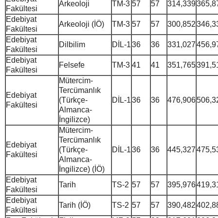
Arkeoloji
TM-3
57
57
314,339
365,8
Fakültesi
Edebiyat
Arkeoloji (İÖ)
TM-3
57
57
300,852
346,3
Fakültesi
Edebiyat
Dilbilim
DİL-1
36
36
331,027
456,9
Fakültesi
Edebiyat
Felsefe
TM-3
41
41
351,765
391,5
Fakültesi
Mütercim-
Tercümanlık
Edebiyat
(Türkçe-
DİL-1
36
36
476,906
506,3
Fakültesi
Almanca-
İngilizce)
Mütercim-
Tercümanlık
Edebiyat
(Türkçe-
DİL-1
36
36
445,327
475,5
Fakültesi
Almanca-
İngilizce) (İÖ)
Edebiyat
Tarih
TS-2
57
57
395,976
419,3
Fakültesi
Edebiyat
Tarih (İÖ)
TS-2
57
57
390,482
402,8
Fakültesi