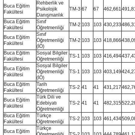
Rehberlik ve
Buca Eğitim
Psikolojik
TM-3
67
67
462,661
491,8
Fakültesi
Danışmanlık
Buca Eğitim
Sınıf
TM-2
103
103
430,233
486,3
Fakültesi
Öğretmenliği
Sınıf
Buca Eğitim
Öğretmenliği
TM-2
103
103
418,866
438,0
Fakültesi
(İÖ)
Buca Eğitim
Sosyal Bilgiler
TS-1
103
103
416,494
437,4
Fakültesi
Öğretmenliği
Sosyal Bilgiler
Buca Eğitim
Öğretmenliği
TS-1
103
103
403,149
424,2
Fakültesi
(İÖ)
Buca Eğitim
Tarih
TS-2
41
41
431,217
462,7
Fakültesi
Öğretmenliği
Türk Dili ve
Buca Eğitim
Edebiyatı
TS-2
41
41
482,315
522,2
Fakültesi
Öğretmenliği
Buca Eğitim
Türkçe
TS-2
103
103
461,434
509,0
Fakültesi
Öğretmenliği
Türkçe
Buca Eğitim
Öğretmenliği
TS-2
103
103
444,789
461,1