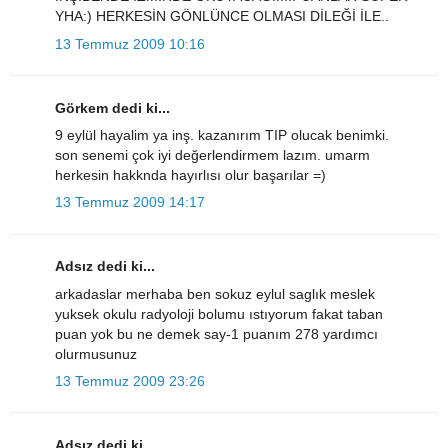
YHA:) HERKESİN GÖNLÜNCE OLMASI DİLEĞİ İLE..
13 Temmuz 2009 10:16
Görkem dedi ki...
9 eylül hayalim ya inş. kazanırım TIP olucak benimki.
son senemi çok iyi değerlendirmem lazım. umarm
herkesin hakknda hayırlısı olur başarılar =)
13 Temmuz 2009 14:17
Adsız dedi ki...
arkadaslar merhaba ben sokuz eylul saglık meslek
yuksek okulu radyoloji bolumu ıstıyorum fakat taban
puan yok bu ne demek say-1 puanım 278 yardımcı
olurmusunuz
13 Temmuz 2009 23:26
Adsız dedi ki...