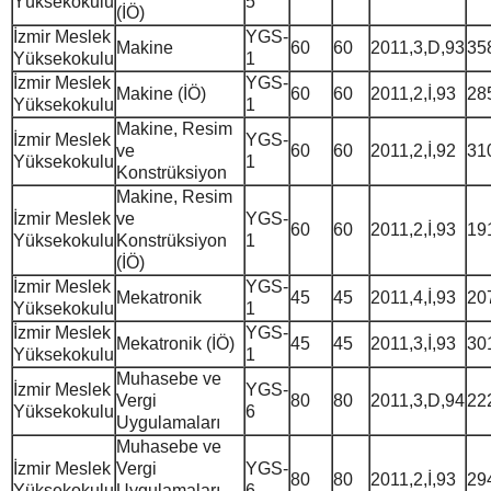
Yüksekokulu
5
(İÖ)
İzmir Meslek
YGS-
Makine
60
60
2011,3,D,93
35
Yüksekokulu
1
İzmir Meslek
YGS-
Makine (İÖ)
60
60
2011,2,İ,93
28
Yüksekokulu
1
Makine, Resim
İzmir Meslek
YGS-
ve
60
60
2011,2,İ,92
31
Yüksekokulu
1
Konstrüksiyon
Makine, Resim
İzmir Meslek
ve
YGS-
60
60
2011,2,İ,93
19
Yüksekokulu
Konstrüksiyon
1
(İÖ)
İzmir Meslek
YGS-
Mekatronik
45
45
2011,4,İ,93
20
Yüksekokulu
1
İzmir Meslek
YGS-
Mekatronik (İÖ)
45
45
2011,3,İ,93
30
Yüksekokulu
1
Muhasebe ve
İzmir Meslek
YGS-
Vergi
80
80
2011,3,D,94
22
Yüksekokulu
6
Uygulamaları
Muhasebe ve
İzmir Meslek
Vergi
YGS-
80
80
2011,2,İ,93
29
Yüksekokulu
Uygulamaları
6