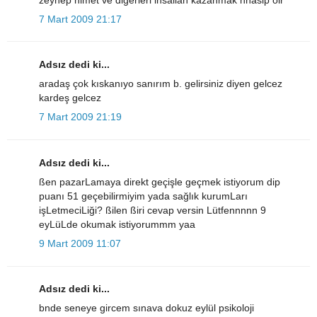
7 Mart 2009 21:17
Adsız dedi ki...
aradaş çok kıskanıyo sanırım b. gelirsiniz diyen gelcez
kardeş gelcez
7 Mart 2009 21:19
Adsız dedi ki...
ßen pazarLamaya direkt geçişle geçmek istiyorum dip
puanı 51 geçebilirmiyim yada sağlık kurumLarı
işLetmeciLiği? ßilen ßiri cevap versin Lütfennnnn 9
eyLüLde okumak istiyorummm yaa
9 Mart 2009 11:07
Adsız dedi ki...
bnde seneye gircem sınava dokuz eylül psikoloji