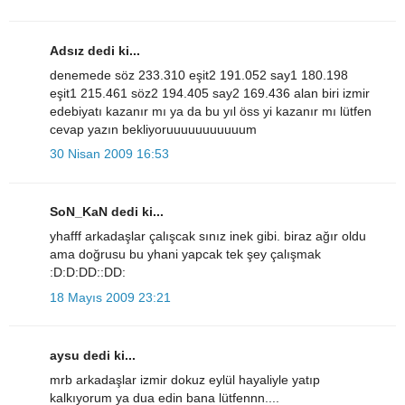
Adsız dedi ki...
denemede söz 233.310 eşit2 191.052 say1 180.198
eşit1 215.461 söz2 194.405 say2 169.436 alan biri izmir
edebiyatı kazanır mı ya da bu yıl öss yi kazanır mı lütfen
cevap yazın bekliyoruuuuuuuuuuum
30 Nisan 2009 16:53
SoN_KaN dedi ki...
yhafff arkadaşlar çalışcak sınız inek gibi. biraz ağır oldu
ama doğrusu bu yhani yapcak tek şey çalışmak
:D:D:DD::DD:
18 Mayıs 2009 23:21
aysu dedi ki...
mrb arkadaşlar izmir dokuz eylül hayaliyle yatıp
kalkıyorum ya dua edin bana lütfennn....