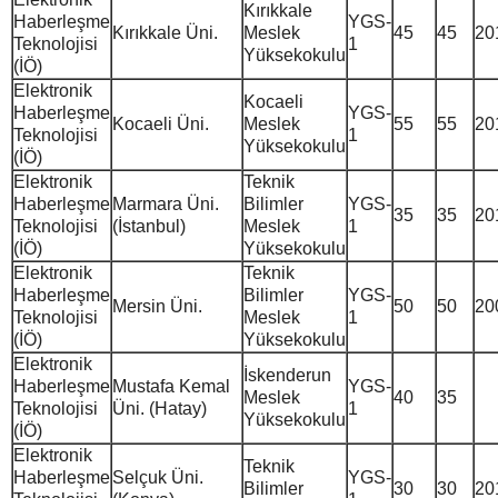
Kırıkkale
Haberleşme
YGS-
Kırıkkale Üni.
Meslek
45
45
20
Teknolojisi
1
Yüksekokulu
(İÖ)
Elektronik
Kocaeli
Haberleşme
YGS-
Kocaeli Üni.
Meslek
55
55
20
Teknolojisi
1
Yüksekokulu
(İÖ)
Elektronik
Teknik
Haberleşme
Marmara Üni.
Bilimler
YGS-
35
35
20
Teknolojisi
(İstanbul)
Meslek
1
(İÖ)
Yüksekokulu
Elektronik
Teknik
Haberleşme
Bilimler
YGS-
Mersin Üni.
50
50
20
Teknolojisi
Meslek
1
(İÖ)
Yüksekokulu
Elektronik
İskenderun
Haberleşme
Mustafa Kemal
YGS-
Meslek
40
35
Teknolojisi
Üni. (Hatay)
1
Yüksekokulu
(İÖ)
Elektronik
Teknik
Haberleşme
Selçuk Üni.
YGS-
Bilimler
30
30
20