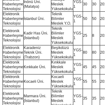
İnönü Üni.
YGS-
Haberleşme
Meslek
30
30
20
(Malatya)
1
Teknolojisi
Yüksekokulu
Elektronik
Teknik
YGS-
Haberleşme
İstanbul Üni.
Bilimler
50
50
20
1
Teknolojisi
Meslek Y.O.
Teknik
Elektronik
Kadir Has Üni.
Bilimler
YGS-
Haberleşme
25
8
20
(İstanbul)
Meslek
1
Teknolojisi
Yüksekokulu
Elektronik
Karadeniz
Beşikdüzü
YGS-
Haberleşme
Teknik Üni.
Meslek
80
80
20
1
Teknolojisi
(Trabzon)
Yüksekokulu
Elektronik
Kırıkkale
YGS-
Haberleşme
Kırıkkale Üni.
Meslek
45
45
20
1
Teknolojisi
Yüksekokulu
Elektronik
Kocaeli
YGS-
Haberleşme
Kocaeli Üni.
Meslek
55
55
20
1
Teknolojisi
Yüksekokulu
Teknik
Elektronik
Marmara Üni.
Bilimler
YGS-
Haberleşme
35
35
20
(İstanbul)
Meslek
1
Teknolojisi