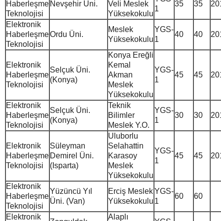
Haberleşme
Nevşehir Üni.
Veli Meslek
35
35
20
1
Teknolojisi
Yüksekokulu
Elektronik
Meslek
YGS-
Haberleşme
Ordu Üni.
40
40
20
Yüksekokulu
1
Teknolojisi
Konya Ereğli
Elektronik
Kemal
Selçuk Üni.
YGS-
Haberleşme
Akman
45
45
20
(Konya)
1
Teknolojisi
Meslek
Yüksekokulu
Elektronik
Teknik
Selçuk Üni.
YGS-
Haberleşme
Bilimler
30
30
20
(Konya)
1
Teknolojisi
Meslek Y.O.
Uluborlu
Elektronik
Süleyman
Selahattin
YGS-
Haberleşme
Demirel Üni.
Karasoy
45
45
20
1
Teknolojisi
(Isparta)
Meslek
Yüksekokulu
Elektronik
Yüzüncü Yıl
Erciş Meslek
YGS-
Haberleşme
60
60
Üni. (Van)
Yüksekokulu
1
Teknolojisi
Elektronik
Alaplı