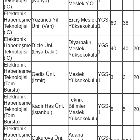
Teknolojisi
(Konya)
1
Meslek Y.O.
(İÖ)
Elektronik
Haberleşme
Yüzüncü Yıl
Erciş Meslek
YGS-
60
38
Teknolojisi
Üni. (Van)
Yüksekokulu
1
(İÖ)
Elektronik
Diyarbakır
Haberleşme
Dicle Üni.
YGS-
Meslek
40
40
20
Teknolojisi
(Diyarbakır)
1
Yüksekokulu
(İÖ)
Elektronik
Haberleşme
Gediz Üni.
Meslek
YGS-
Teknolojisi
3
3
20
(İzmir)
Yüksekokulu
1
(Tam
Burslu)
Elektronik
Teknik
Haberleşme
Kadir Has Üni.
Bilimler
YGS-
Teknolojisi
5
5
20
(İstanbul)
Meslek
1
(Tam
Yüksekokulu
Burslu)
Elektronik
Haberleşme
Adana
Çukurova Üni.
YGS-