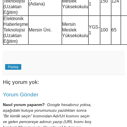
Teknolojisi
Meslek
150
124
(Adana)
1
(Uzaktan
Yüksekokulu
Eğitim)
Elektronik
Haberleşme
Mersin
YGS-
Teknolojisi
Mersin Üni.
Meslek
100
65
1
(Uzaktan
Yüksekokulu
Eğitim)
Paylaş
Hiç yorum yok:
Yorum Gönder
Nasıl yorum yaparım?
:
Google hesabınız yoksa,
aşağıdaki kutuya yorumunuzu yazdıktan sonra
"Bir kimlik seçin" kısmından Adı/Url kısmını seçin
ve gelen pencereye adınızı yazıp (URL kısmı boş