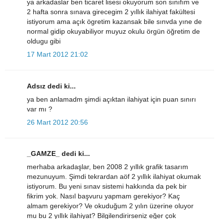
ya arkadaslar ben ticaret lisesi okuyorum son sınıfım ve
2 hafta sonra sınava girecegim 2 yıllık ilahiyat fakültesi
istiyorum ama açık ögretim kazansak bile sınvda yıne de
normal gidip okuyabiliyor muyuz okulu örgün öğretim de
oldugu gibi
17 Mart 2012 21:02
Adsız dedi ki...
ya ben anlamadm şimdi açıktan ilahiyat için puan sınırı
var mı ?
26 Mart 2012 20:56
_GAMZE_ dedi ki...
merhaba arkadaşlar, ben 2008 2 yıllık grafik tasarım
mezunuyum. Şimdi tekrardan aöf 2 yıllık ilahiyat okumak
istiyorum. Bu yeni sınav sistemi hakkında da pek bir
fikrim yok. Nasıl başvuru yapmam gerekiyor? Kaç
almam gerekiyor? Ve okuduğum 2 yılın üzerine oluyor
mu bu 2 yıllık ilahiyat? Bilgilendirirseniz eğer çok