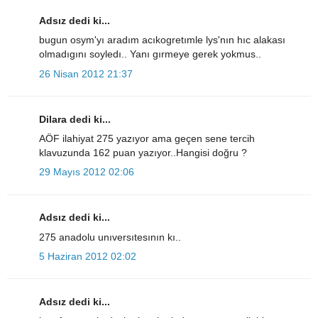
Adsız dedi ki...
bugun osym'yı aradım acıkogretımle lys'nın hıc alakası
olmadıgını soyledı.. Yanı gırmeye gerek yokmus..
26 Nisan 2012 21:37
Dilara dedi ki...
AÖF ilahiyat 275 yazıyor ama geçen sene tercih
klavuzunda 162 puan yazıyor..Hangisi doğru ?
29 Mayıs 2012 02:06
Adsız dedi ki...
275 anadolu unıversıtesının kı..
5 Haziran 2012 02:02
Adsız dedi ki...