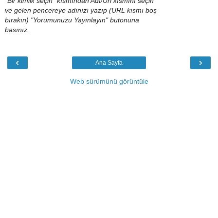
"Bir kimlik seçin" kısmından Adı/Url kısmını seçin
ve gelen pencereye adınızı yazıp (URL kısmı boş
bırakın) "Yorumunuzu Yayınlayın" butonuna
basınız.
‹
›
Ana Sayfa
Web sürümünü görüntüle