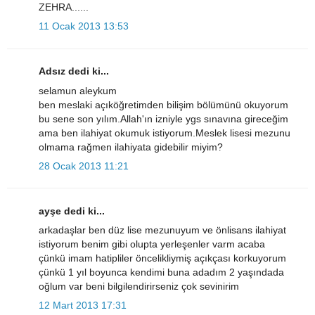
ZEHRA......
11 Ocak 2013 13:53
Adsız dedi ki...
selamun aleykum
ben meslaki açıköğretimden bilişim bölümünü okuyorum
bu sene son yılım.Allah'ın izniyle ygs sınavına gireceğim
ama ben ilahiyat okumuk istiyorum.Meslek lisesi mezunu
olmama rağmen ilahiyata gidebilir miyim?
28 Ocak 2013 11:21
ayşe dedi ki...
arkadaşlar ben düz lise mezunuyum ve önlisans ilahiyat
istiyorum benim gibi olupta yerleşenler varm acaba
çünkü imam hatipliler öncelikliymiş açıkçası korkuyorum
çünkü 1 yıl boyunca kendimi buna adadım 2 yaşındada
oğlum var beni bilgilendirirseniz çok sevinirim
12 Mart 2013 17:31