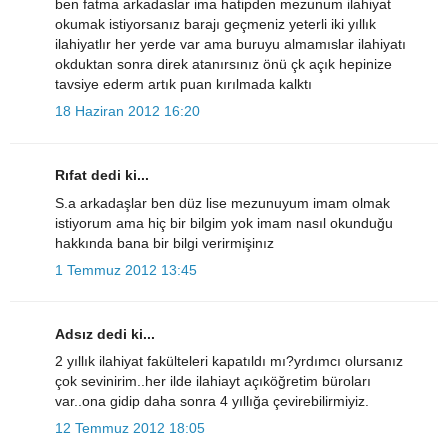
ben fatma arkadaslar ima hatipden mezunum ilahiyat
okumak istiyorsanız barajı geçmeniz yeterli iki yıllık
ilahiyatlır her yerde var ama buruyu almamıslar ilahiyatı
okduktan sonra direk atanırsınız önü çk açık hepinize
tavsiye ederm artık puan kırılmada kalktı
18 Haziran 2012 16:20
Rıfat dedi ki...
S.a arkadaşlar ben düz lise mezunuyum imam olmak
istiyorum ama hiç bir bilgim yok imam nasıl okunduğu
hakkında bana bir bilgi verirmişinız
1 Temmuz 2012 13:45
Adsız dedi ki...
2 yıllık ilahiyat fakülteleri kapatıldı mı?yrdımcı olursanız
çok sevinirim..her ilde ilahiayt açıköğretim büroları
var..ona gidip daha sonra 4 yıllığa çevirebilirmiyiz.
12 Temmuz 2012 18:05