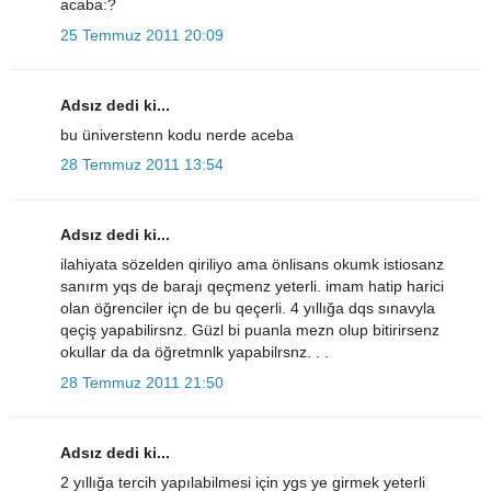
acaba:?
25 Temmuz 2011 20:09
Adsız dedi ki...
bu üniverstenn kodu nerde aceba
28 Temmuz 2011 13:54
Adsız dedi ki...
ilahiyata sözelden qiriliyo ama önlisans okumk istiosanz
sanırm yqs de barajı qeçmenz yeterli. imam hatip harici
olan öğrenciler içn de bu qeçerli. 4 yıllığa dqs sınavyla
qeçiş yapabilirsnz. Güzl bi puanla mezn olup bitirirsenz
okullar da da öğretmnlk yapabilrsnz. . .
28 Temmuz 2011 21:50
Adsız dedi ki...
2 yıllığa tercih yapılabilmesi için ygs ye girmek yeterli