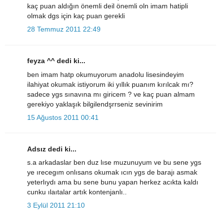
kaç puan aldığın önemli deil önemli oln imam hatipli
olmak dgs için kaç puan gerekli
28 Temmuz 2011 22:49
feyza ^^ dedi ki...
ben imam hatp okumuyorum anadolu lisesindeyim
ilahiyat okumak istiyorum iki yıllık puanım kırılcak mı?
sadece ygs sınavına mı giricem ? ve kaç puan almam
gerekiyo yaklaşık bilgilendşrrseniz sevinirim
15 Ağustos 2011 00:41
Adsız dedi ki...
s.a arkadaslar ben duz lıse muzunuyum ve bu sene ygs
ye ırecegım onlısans okumak ıcın ygs de barajı asmak
yeterlıydı ama bu sene bunu yapan herkez acıkta kaldı
cunku ılaıtalar artık kontenjanlı..
3 Eylül 2011 21:10