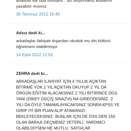
anadolu var oda onlısans.. Sız bılıyorsanız kodlarını
yazabılır mısınız
30 Temmuz 2012 15:45
Adsız dedi ki...
arkadaşlar ilahiyatı dışardan okuduk mu din kültürü
öğretmeni olabilirmiyiz
14 Eylül 2012 12:52
ZEHRA dedi ki...
ARKADAŞLAR İLAHİYAT İÇİN 4 YILLIK AÇIKTAN
BİTİRME YOK.2 YIL AÇIKTAN OKUYUP 2 YIL DA
ÖRGÜN EĞİTİM ALACAKSINIZ.2 YILI BİTİRİNCE DGS
YANİ (DİKEY GEÇİŞ SINAZVI) NA GİRECEKSİNİZ. 2
YILI DA ÖYLE TAMAMLAYACAKSINIZ.SONRA KPSS YE
GİRİP İYİ BİR PUAN ALIP ATAMANIZI
BEKLEYECEKSİNİZ. BUNLAR İÇİN DE ÖSS DEN 150
OLAN BARAJI GEÇMENİZ YETERLİ. YARDIMCI
OLABİLDİYSEM NE MUTLU. SAYGILAR