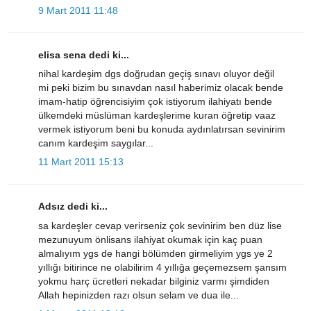
9 Mart 2011 11:48
elisa sena dedi ki...
nihal kardeşim dgs doğrudan geçiş sınavı oluyor değil
mi peki bizim bu sınavdan nasıl haberimiz olacak bende
imam-hatip öğrencisiyim çok istiyorum ilahiyatı bende
ülkemdeki müslüman kardeşlerime kuran öğretip vaaz
vermek istiyorum beni bu konuda aydınlatırsan sevinirim
canım kardeşim saygılar...
11 Mart 2011 15:13
Adsız dedi ki...
sa kardeşler cevap verirseniz çok sevinirim ben düz lise
mezunuyum önlisans ilahiyat okumak için kaç puan
almalıyım ygs de hangi bölümden girmeliyim ygs ye 2
yıllığı bitirince ne olabilirim 4 yıllığa geçemezsem şansım
yokmu harç ücretleri nekadar bilginiz varmı şimdiden
Allah hepinizden razı olsun selam ve dua ile...