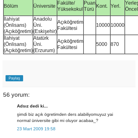
Fakülte/
Puan
Yerle
Bölüm
Üniversite
Kont.
Yerl.
Yüksekokul
Türü
Önceli
İlahiyat
Anadolu
Açıköğretim
(Önlisans)
Üni.
10000
10000
Fakültesi
(Açıköğretim)
(Eskişehir)
İlahiyat
Atatürk
Açıköğretim
(Önlisans)
Üni.
5000
870
Fakültesi
(Açıköğretim)
(Erzurum)
Paylaş
56 yorum:
Adsız dedi ki...
şimdi biz açık ögretimden ders alabiliyomuyuz yai
normal üniversite gibi mi oluyor acabaa_?
23 Mart 2009 19:58