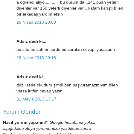
a ögrencı alıyo......... = bu durum da ..141 puan yeterlı
dıyenler var 150 yeterlı dıyenler var... kafam karıştı bılen
bır arkadaş yardım etsın
26 Nisan 2013 20:09
Adsız dedi ki...
bu sıtenın sahıbı nerde bu soruları cevaplıyacasunn
26 Nisan 2013 20:18
Adsız dedi ki...
düz lisede okudum şimdi ben başvuramazmıyım bilen
varsa lütfen cevap yazın
31 Mayıs 2013 13:17
Yorum Gönder
Nasıl yorum yaparım?
:
Google hesabınız yoksa,
aşağıdaki kutuya yorumunuzu yazdıktan sonra