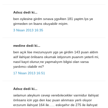
Adsız dedi ki...
ben oylesine girdm sınava ygs4ten 181 yaptm.lys ye
girmeden on lisans okuyabilir miyim.
3 Nisan 2013 16:35
medine dedi ki...
ben açık lise mezunuyum ygs ye girdim 143 puan aldım
aöf ilahiyat önlisans okumak istiyorum puanım yeterli mi,
nasıl kayıt olunur,ne yapmalıyım bilgisi olan varsa
yardımcı olabilir mi?
17 Nisan 2013 16:51
Adsız dedi ki...
selamun aleykum cevep verebılecekler varmidur ilahiyat
önlısans icin ygs den kac puan alınması yerlı oluyor
erzurum ilahıyat 164 ile...... eskışehır de 275 ile ilahıyat