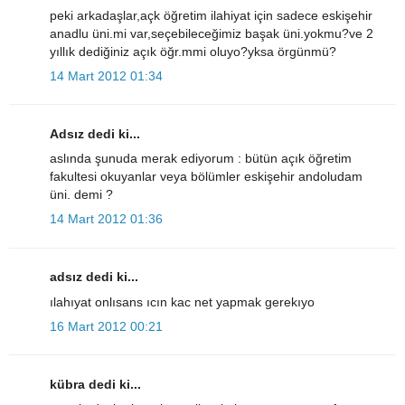
peki arkadaşlar,açk öğretim ilahiyat için sadece eskişehir
anadlu üni.mi var,seçebileceğimiz başak üni.yokmu?ve 2
yıllık dediğiniz açık öğr.mmi oluyo?yksa örgünmü?
14 Mart 2012 01:34
Adsız dedi ki...
aslında şunuda merak ediyorum : bütün açık öğretim
fakultesi okuyanlar veya bölümler eskişehir andoludam
üni. demi ?
14 Mart 2012 01:36
adsız dedi ki...
ılahıyat onlısans ıcın kac net yapmak gerekıyo
16 Mart 2012 00:21
kübra dedi ki...