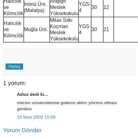
Halıcılık
Arapgir
İnönü Üni.
YGS-
ve
Meslek
30
12
(Malatya)
4
Kilimcilik
Yüksekokulu
Milas Sıtkı
Halıcılık
Koçman
YGS-
ve
Muğla Üni.
30
21
Meslek
4
Kilimcilik
Yüksekokulu
Paylaş
1 yorum:
Adsız dedi ki...
mersın unıversıtesıne gıdenın aklını yıtırmıs olması
gerekıo
18 Mart 2009 15:09
Yorum Gönder