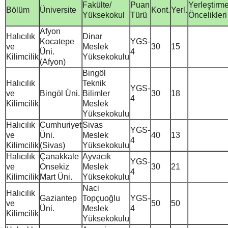
Fakülte/
Puan
Yerleştirm
Bölüm
Üniversite
Kont.
Yerl.
Yüksekokul
Türü
Öncelikleri
Afyon
Halıcılık
Dinar
Kocatepe
YGS-
ve
Meslek
30
15
Üni.
4
Kilimcilik
Yüksekokulu
(Afyon)
Bingöl
Halıcılık
Teknik
YGS-
ve
Bingöl Üni.
Bilimler
30
18
4
Kilimcilik
Meslek
Yüksekokulu
Halıcılık
Cumhuriyet
Sivas
YGS-
ve
Üni.
Meslek
40
13
4
Kilimcilik
(Sivas)
Yüksekokulu
Halıcılık
Çanakkale
Ayvacık
YGS-
ve
Onsekiz
Meslek
30
21
4
Kilimcilik
Mart Üni.
Yüksekokulu
Naci
Halıcılık
Gaziantep
Topçuoğlu
YGS-
ve
50
50
Üni.
Meslek
4
Kilimcilik
Yüksekokulu