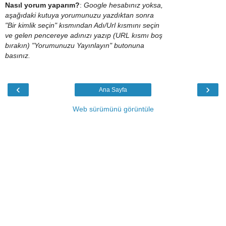
Nasıl yorum yaparım?
:
Google hesabınız yoksa,
aşağıdaki kutuya yorumunuzu yazdıktan sonra
"Bir kimlik seçin" kısmından Adı/Url kısmını seçin
ve gelen pencereye adınızı yazıp (URL kısmı boş
bırakın) "Yorumunuzu Yayınlayın" butonuna
basınız.
‹
›
Ana Sayfa
Web sürümünü görüntüle