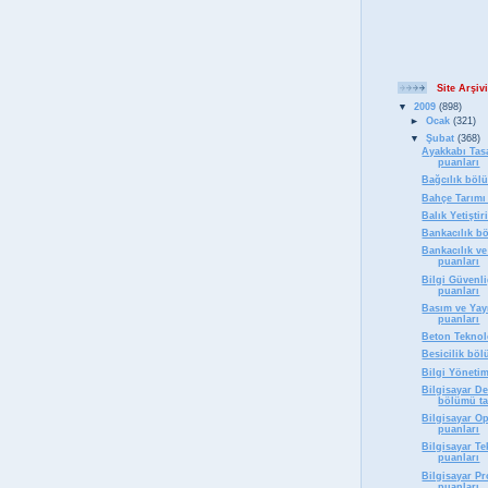
Site Arşivi
▼
2009
(898)
►
Ocak
(321)
▼
Şubat
(368)
Ayakkabı Tas
puanları
Bağcılık böl
Bahçe Tarımı
Balık Yetişti
Bankacılık b
Bankacılık ve
puanları
Bilgi Güvenl
puanları
Basım ve Yay
puanları
Beton Teknol
Besicilik bö
Bilgi Yöneti
Bilgisayar D
bölümü ta
Bilgisayar O
puanları
Bilgisayar T
puanları
Bilgisayar P
puanları