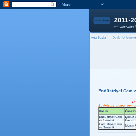
2011-2
2011-2012-2013 Ö
Ana Sayfa
Devlet Üniversite
Endüstriyel Cam v
20
Bu önlisans programının eği
Bölüm
Üniversi
Endüstriyel Cam
Dokuz E
ve Seramik
Üni. (İzm
Endüstriyel Cam
Mersin 
ve Seramik