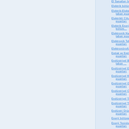
El Sanatları
Elektrik böl
Elektrik-Elek
taban pua
Elektrikli Ci
puanları
Elektrik Enerj
bölüm...
Elektronik H
taban pua.
Elektronik T
puanları
Elektronörof
Emlak ve Eml
puanları
Endüstriyel B
taban ...
Endüstriyel 
puanları
Endüstriyel 
puanları
Endüstriyel
puanları
Endüstriyel 
puanları
Endüstriyel 
Endüstriyel 
puanları
Endüstri Ürü
puanları
Enerji bölüm
Enerji Tesisl
puanları