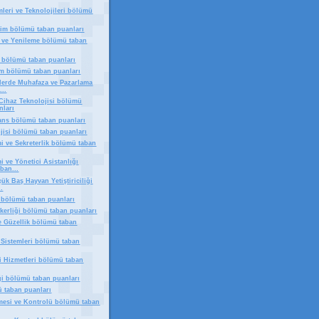
mleri ve Teknolojileri bölümü
tim bölümü taban puanları
 ve Yenileme bölümü taban
 bölümü taban puanları
tim bölümü taban puanları
nlerde Muhafaza ve Pazarlama
...
Cihaz Teknolojisi bölümü
nları
ans bölümü taban puanları
jisi bölümü taban puanları
i ve Sekreterlik bölümü taban
 ve Yönetici Asistanlığı
ban...
ük Baş Hayvan Yetiştiriciliği
.
bölümü taban puanları
ikerliği bölümü taban puanları
ve Güzellik bölümü taban
i Sistemleri bölümü taban
i Hizmetleri bölümü taban
ği bölümü taban puanları
 taban puanları
mesi ve Kontrolü bölümü taban