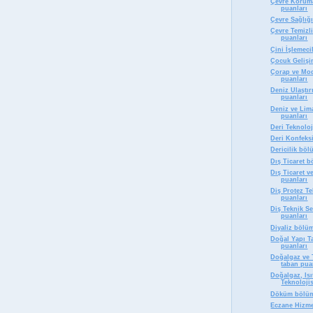
Çevre Korum
puanları
Çevre Sağlığ
Çevre Temizl
puanları
Çini İşlemeci
Çocuk Gelişi
Çorap ve Mod
puanları
Deniz Ulaştı
puanları
Deniz ve Lim
puanları
Deri Teknolo
Deri Konfeks
Dericilik bö
Dış Ticaret 
Dış Ticaret 
puanları
Diş Protez T
puanları
Diş Teknik S
puanları
Diyaliz bölü
Doğal Yapı T
puanları
Doğalgaz ve 
taban pua
Doğalgaz, Isı
Teknolojis
Döküm bölüm
Eczane Hizme