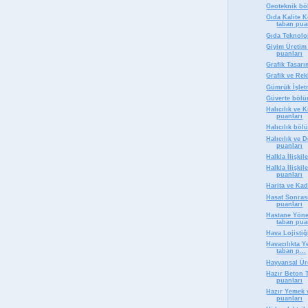
Geoteknik bö
Gıda Kalite 
taban pua
Gıda Teknolo
Giyim Üretim
puanları
Grafik Tasar
Grafik ve Re
Gümrük İşlet
Güverte bölü
Halıcılık ve 
puanları
Halıcılık böl
Halıcılık ve
puanları
Halkla İlişki
Halkla İlişki
puanları
Harita ve Ka
Hasat Sonras
puanları
Hastane Yöne
taban pua
Hava Lojisti
Havacılıkta 
taban p...
Hayvansal Ür
Hazır Beton 
puanları
Hazır Yemek 
puanları