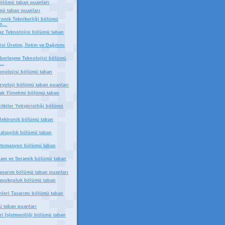
 bölümü taban puanları
ümü taban puanları
tronik Teknikerliği bölümü
n...
haz Teknolojisi bölümü taban
isi Üretim, İletim ve Dağıtımı
aberleşme Teknolojisi bölümü
..
eknolojisi bölümü taban
izyoloji bölümü taban puanları
ak Yönetimi bölümü taban
itkiler Yetiştiriciliği bölümü
Elektronik bölümü taban
Kalıpçılık bölümü taban
 Otomasyon bölümü taban
Cam ve Seramik bölümü taban
Tasarım bölümü taban puanları
Tavukçuluk bölümü taban
nleri Tasarımı bölümü taban
ü taban puanları
eri İşletmeciliği bölümü taban