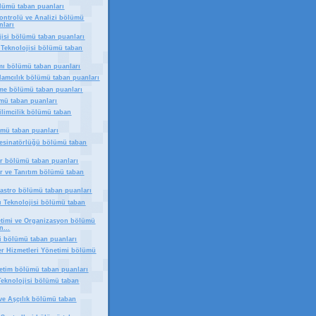
lümü taban puanları
Kontrolü ve Analizi bölümü
nları
jisi bölümü taban puanları
 Teknolojisi bölümü taban
ımı bölümü taban puanları
klamcılık bölümü taban puanları
me bölümü taban puanları
mü taban puanları
Kilimcilik bölümü taban
ümü taban puanları
 Desinatörlüğü bölümü taban
ler bölümü taban puanları
ler ve Tanıtım bölümü taban
dastro bölümü taban puanları
ı Teknolojisi bölümü taban
timi ve Organizasyon bölümü
n...
ği bölümü taban puanları
Yer Hizmetleri Yönetimi bölümü
etim bölümü taban puanları
Teknolojisi bölümü taban
ve Aşçılık bölümü taban