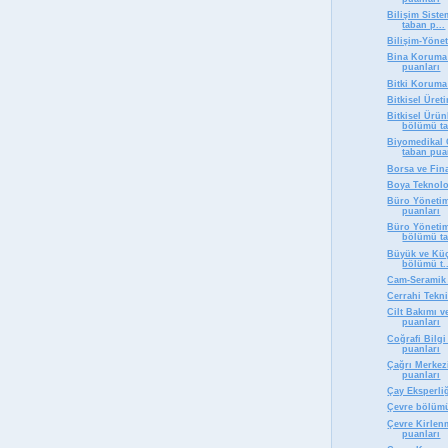
Bilişim Siste
taban p...
Bilişim-Yöne
Bina Koruma
puanları
Bitki Koruma
Bitkisel Üre
Bitkisel Ürü
bölümü ta
Biyomedikal 
taban pua
Borsa ve Fin
Boya Teknolo
Büro Yönetim
puanları
Büro Yönetimi
bölümü ta
Büyük ve Küç
bölümü t..
Cam-Seramik 
Cerrahi Tekn
Cilt Bakımı 
puanları
Coğrafi Bilg
puanları
Çağrı Merkez
puanları
Çay Eksperli
Çevre bölümü
Çevre Kirlen
puanları