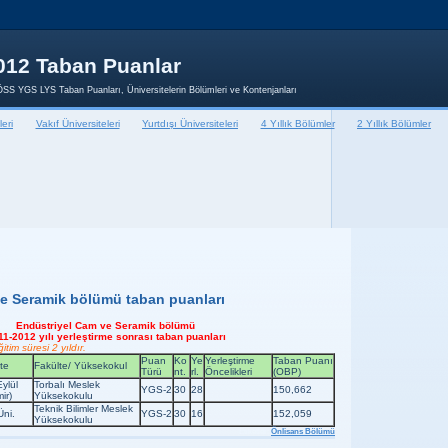
012 Taban Puanlar
SS YGS LYS Taban Puanları, Üniversitelerin Bölümleri ve Kontenjanları
leri
Vakıf Üniversiteleri
Yurtdışı Üniversiteleri
4 Yıllık Bölümler
2 Yıllık Bölümler
e Seramik bölümü taban puanları
Endüstriyel Cam ve Seramik bölümü
11-2012 yılı yerleştirme sonrası taban puanları
tim süresi 2 yıldır.
Puan
Ko
Ye
Yerleştirme
Taban Puanı
te
Fakülte/ Yüksekokul
Türü
nt.
rl.
Öncelikleri
(OBP)
ylül
Torbalı Meslek
YGS-2
30
28
150,662
ir)
Yüksekokulu
Teknik Bilimler Meslek
Üni.
YGS-2
30
16
152,059
Yüksekokulu
Etiketler:
Önlisans Bölümü