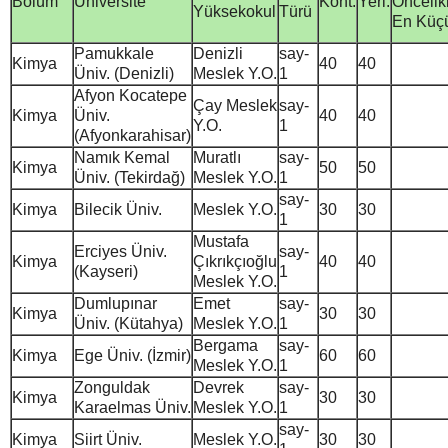
Bölüm
Üniversite
Kont.
Yerl.
Öncelikl
Yüksekokul
Türü
En Küç
Pamukkale
Denizli
say-
Kimya
40
40
Üniv. (Denizli)
Meslek Y.O.
1
Afyon Kocatepe
Çay Meslek
say-
Kimya
Üniv.
40
40
Y.O.
1
(Afyonkarahisar)
Namık Kemal
Muratlı
say-
Kimya
50
50
Üniv. (Tekirdağ)
Meslek Y.O.
1
say-
Kimya
Bilecik Üniv.
Meslek Y.O.
30
30
1
Mustafa
Erciyes Üniv.
say-
Kimya
Çıkrıkçıoğlu
40
40
(Kayseri)
1
Meslek Y.O.
Dumlupınar
Emet
say-
Kimya
30
30
Üniv. (Kütahya)
Meslek Y.O.
1
Bergama
say-
Kimya
Ege Üniv. (İzmir)
60
60
Meslek Y.O.
1
Zonguldak
Devrek
say-
Kimya
30
30
Karaelmas Üniv.
Meslek Y.O.
1
say-
Kimya
Siirt Üniv.
Meslek Y.O.
30
30