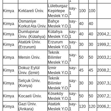
1
Lüleburgaz
say-
Kimya
Kırklareli Üniv.
Kepirtepe
100
100
1
Meslek Y.O.
Osmaniye
Bahçe
say-
Kimya
40
40
Korkut Ata Üniv.
Meslek Y.O.
1
Dumlupınar
Kütahya
say-
Kimya
40
40
2004,2,
Üniv. (Kütahya)
Meslek Y.O.
1
Atatürk Üniv.
Erzurum
say-
Kimya
30
30
1999,2,
(Erzurum)
Meslek Y.O.
1
Teknik
say-
Kimya
Mersin Üniv.
Bilimler
50
50
2003,2,
1
Meslek Y.O.
Dokuz Eylül
İzmir
say-
Kimya
45
45
2008,2,
Üniv. (İzmir)
Meslek Y.O.
1
Teknik
Selçuk Üniv.
say-
Kimya
Bilimler
30
30
2007,3,
(Konya)
1
Meslek Y.O.
Köseköy
say-
Kimya
Kocaeli Üniv.
50
50
2007,2,
Meslek Y.O.
1
Gazi Üniv.
Atatürk
say-
Kimya
120
120
2006,2,
(Ankara)
Meslek Y.O.
1