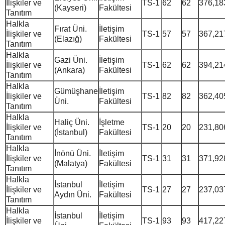
İlişkiler ve
TS-1
62
62
376,18
(Kayseri)
Fakültesi
Tanıtım
Halkla
Fırat Üni.
İletişim
İlişkiler ve
TS-1
57
57
367,21
(Elazığ)
Fakültesi
Tanıtım
Halkla
Gazi Üni.
İletişim
İlişkiler ve
TS-1
62
62
394,21
(Ankara)
Fakültesi
Tanıtım
Halkla
Gümüşhane
İletişim
İlişkiler ve
TS-1
82
82
362,40
Üni.
Fakültesi
Tanıtım
Halkla
Haliç Üni.
İşletme
İlişkiler ve
TS-1
20
20
231,80
(İstanbul)
Fakültesi
Tanıtım
Halkla
İnönü Üni.
İletişim
İlişkiler ve
TS-1
31
31
371,92
(Malatya)
Fakültesi
Tanıtım
Halkla
İstanbul
İletişim
İlişkiler ve
TS-1
27
27
237,03
Aydın Üni.
Fakültesi
Tanıtım
Halkla
İstanbul
İletişim
İlişkiler ve
TS-1
93
93
417,22