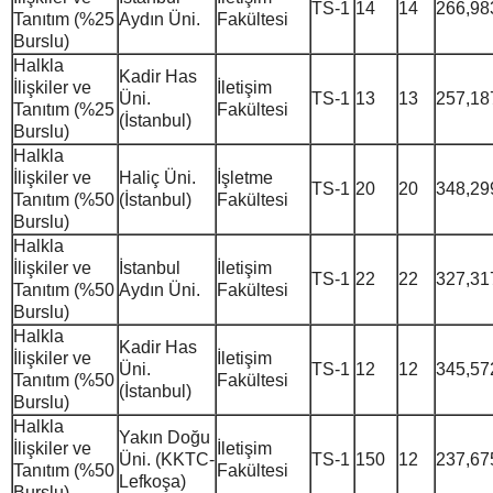
TS-1
14
14
266,98
Tanıtım (%25
Aydın Üni.
Fakültesi
Burslu)
Halkla
Kadir Has
İlişkiler ve
İletişim
Üni.
TS-1
13
13
257,18
Tanıtım (%25
Fakültesi
(İstanbul)
Burslu)
Halkla
İlişkiler ve
Haliç Üni.
İşletme
TS-1
20
20
348,29
Tanıtım (%50
(İstanbul)
Fakültesi
Burslu)
Halkla
İlişkiler ve
İstanbul
İletişim
TS-1
22
22
327,31
Tanıtım (%50
Aydın Üni.
Fakültesi
Burslu)
Halkla
Kadir Has
İlişkiler ve
İletişim
Üni.
TS-1
12
12
345,57
Tanıtım (%50
Fakültesi
(İstanbul)
Burslu)
Halkla
Yakın Doğu
İlişkiler ve
İletişim
Üni. (KKTC-
TS-1
150
12
237,67
Tanıtım (%50
Fakültesi
Lefkoşa)
Burslu)