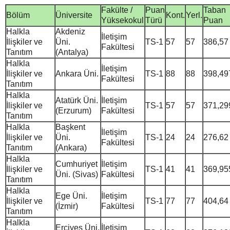
Fakülte /
Puan
Taban
Bölüm
Üniversite
Kont.
Yerl.
Yüksekokul
Türü
Puan
Halkla
Akdeniz
İletişim
İlişkiler ve
Üni.
TS-1
57
57
386,57
Fakültesi
Tanıtım
(Antalya)
Halkla
İletişim
İlişkiler ve
Ankara Üni.
TS-1
88
88
398,49
Fakültesi
Tanıtım
Halkla
Atatürk Üni.
İletişim
İlişkiler ve
TS-1
57
57
371,29
(Erzurum)
Fakültesi
Tanıtım
Halkla
Başkent
İletişim
İlişkiler ve
Üni.
TS-1
24
24
276,62
Fakültesi
Tanıtım
(Ankara)
Halkla
Cumhuriyet
İletişim
İlişkiler ve
TS-1
41
41
369,95
Üni. (Sivas)
Fakültesi
Tanıtım
Halkla
Ege Üni.
İletişim
İlişkiler ve
TS-1
77
77
404,64
(İzmir)
Fakültesi
Tanıtım
Halkla
Erciyes Üni.
İletişim