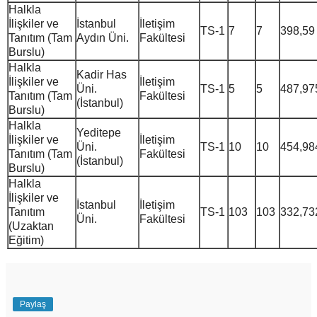
Halkla
İlişkiler ve
İstanbul
İletişim
TS-1
7
7
398,59
Tanıtım (Tam
Aydın Üni.
Fakültesi
Burslu)
Halkla
Kadir Has
İlişkiler ve
İletişim
Üni.
TS-1
5
5
487,97
Tanıtım (Tam
Fakültesi
(İstanbul)
Burslu)
Halkla
Yeditepe
İlişkiler ve
İletişim
Üni.
TS-1
10
10
454,98
Tanıtım (Tam
Fakültesi
(İstanbul)
Burslu)
Halkla
İlişkiler ve
İstanbul
İletişim
Tanıtım
TS-1
103
103
332,73
Üni.
Fakültesi
(Uzaktan
Eğitim)
Paylaş