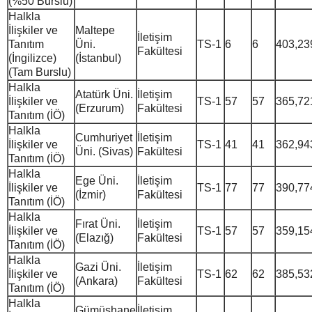
(%50 Burslu)
Halkla
İlişkiler ve
Maltepe
İletişim
Tanıtım
Üni.
TS-1
6
6
403,23
Fakültesi
(İngilizce)
(İstanbul)
(Tam Burslu)
Halkla
Atatürk Üni.
İletişim
İlişkiler ve
TS-1
57
57
365,72
(Erzurum)
Fakültesi
Tanıtım (İÖ)
Halkla
Cumhuriyet
İletişim
İlişkiler ve
TS-1
41
41
362,94
Üni. (Sivas)
Fakültesi
Tanıtım (İÖ)
Halkla
Ege Üni.
İletişim
İlişkiler ve
TS-1
77
77
390,77
(İzmir)
Fakültesi
Tanıtım (İÖ)
Halkla
Fırat Üni.
İletişim
İlişkiler ve
TS-1
57
57
359,15
(Elazığ)
Fakültesi
Tanıtım (İÖ)
Halkla
Gazi Üni.
İletişim
İlişkiler ve
TS-1
62
62
385,53
(Ankara)
Fakültesi
Tanıtım (İÖ)
Halkla
Gümüşhane
İletişim