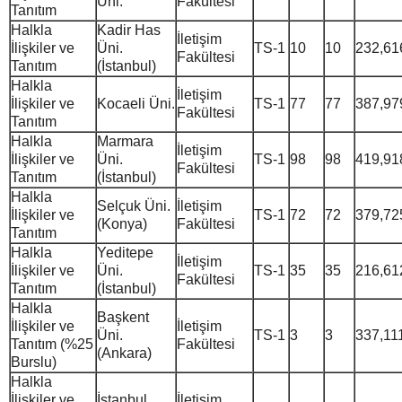
Üni.
Fakültesi
Tanıtım
Halkla
Kadir Has
İletişim
İlişkiler ve
Üni.
TS-1
10
10
232,61
Fakültesi
Tanıtım
(İstanbul)
Halkla
İletişim
İlişkiler ve
Kocaeli Üni.
TS-1
77
77
387,97
Fakültesi
Tanıtım
Halkla
Marmara
İletişim
İlişkiler ve
Üni.
TS-1
98
98
419,91
Fakültesi
Tanıtım
(İstanbul)
Halkla
Selçuk Üni.
İletişim
İlişkiler ve
TS-1
72
72
379,72
(Konya)
Fakültesi
Tanıtım
Halkla
Yeditepe
İletişim
İlişkiler ve
Üni.
TS-1
35
35
216,61
Fakültesi
Tanıtım
(İstanbul)
Halkla
Başkent
İlişkiler ve
İletişim
Üni.
TS-1
3
3
337,11
Tanıtım (%25
Fakültesi
(Ankara)
Burslu)
Halkla
İlişkiler ve
İstanbul
İletişim