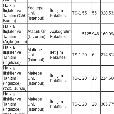
Halkla
Yeditepe
İlişkiler ve
İletişim
Üni.
TS-1
55
55
320,53
Tanıtım (%50
Fakültesi
(İstanbul)
Burslu)
Halkla
İlişkiler ve
Atatürk Üni.
Açıköğretim
5125
946
160,99
Tanıtım
(Erzurum)
Fakültesi
(Açıköğretim)
Halkla
Maltepe
İlişkiler ve
İletişim
Üni.
TS-1
20
6
214,81
Tanıtım
Fakültesi
(İstanbul)
(İngilizce)
Halkla
İlişkiler ve
Maltepe
İletişim
Tanıtım
Üni.
TS-1
20
18
214,66
Fakültesi
(İngilizce)
(İstanbul)
(%25 Burslu)
Halkla
İlişkiler ve
Maltepe
İletişim
Tanıtım
Üni.
TS-1
20
20
305,77
Fakültesi
(İngilizce)
(İstanbul)