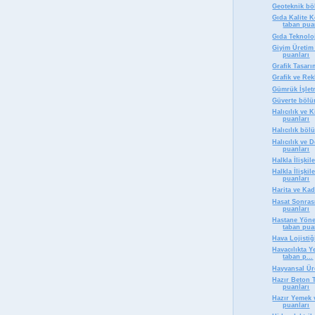
Geoteknik bö
Gıda Kalite 
taban pua
Gıda Teknolo
Giyim Üretim
puanları
Grafik Tasar
Grafik ve Re
Gümrük İşlet
Güverte bölü
Halıcılık ve 
puanları
Halıcılık böl
Halıcılık ve
puanları
Halkla İlişki
Halkla İlişki
puanları
Harita ve Ka
Hasat Sonras
puanları
Hastane Yöne
taban pua
Hava Lojisti
Havacılıkta 
taban p...
Hayvansal Ür
Hazır Beton 
puanları
Hazır Yemek 
puanları