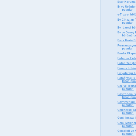
Eser Koruma 
Et ve Ürünle
puanları
e-Ticaret bö
Ev Cihazları
puanları
Ev İdaresi b
Ev ve Deney H
bölümü ta
Evde Hasta B
Fermantasyon
puanları
Fındık Ekspe
Fidan ve Fid
Fidan Yetişti
Finans bölüm
Fizyoterapi 
Fotoğrafçılı
taban pua
Gaz ve Tesisa
puanları
Gastronomi v
taban pua
Gayrimenkul 
puanları
Geleneksel E
puanları
Gemi İnşaatı
Gemi Makinel
puanları
Gemoloji ve
puanları