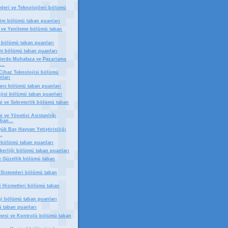
mleri ve Teknolojileri bölümü
tim bölümü taban puanları
 ve Yenileme bölümü taban
 bölümü taban puanları
tim bölümü taban puanları
nlerde Muhafaza ve Pazarlama
...
Cihaz Teknolojisi bölümü
nları
ans bölümü taban puanları
jisi bölümü taban puanları
i ve Sekreterlik bölümü taban
 ve Yönetici Asistanlığı
ban...
ük Baş Hayvan Yetiştiriciliği
.
bölümü taban puanları
ikerliği bölümü taban puanları
ve Güzellik bölümü taban
i Sistemleri bölümü taban
i Hizmetleri bölümü taban
ği bölümü taban puanları
 taban puanları
mesi ve Kontrolü bölümü taban