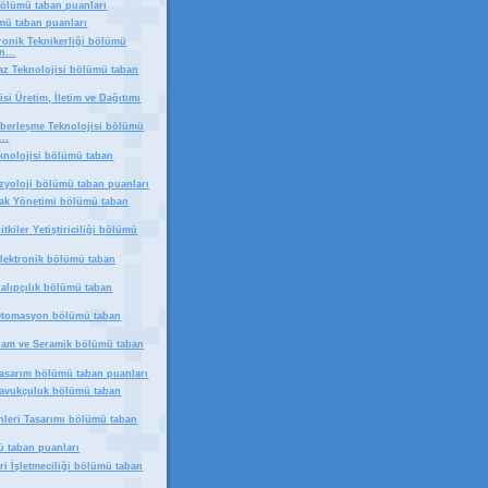
 bölümü taban puanları
ümü taban puanları
tronik Teknikerliği bölümü
n...
haz Teknolojisi bölümü taban
isi Üretim, İletim ve Dağıtımı
aberleşme Teknolojisi bölümü
..
eknolojisi bölümü taban
izyoloji bölümü taban puanları
ak Yönetimi bölümü taban
itkiler Yetiştiriciliği bölümü
Elektronik bölümü taban
Kalıpçılık bölümü taban
 Otomasyon bölümü taban
Cam ve Seramik bölümü taban
Tasarım bölümü taban puanları
Tavukçuluk bölümü taban
nleri Tasarımı bölümü taban
ü taban puanları
eri İşletmeciliği bölümü taban