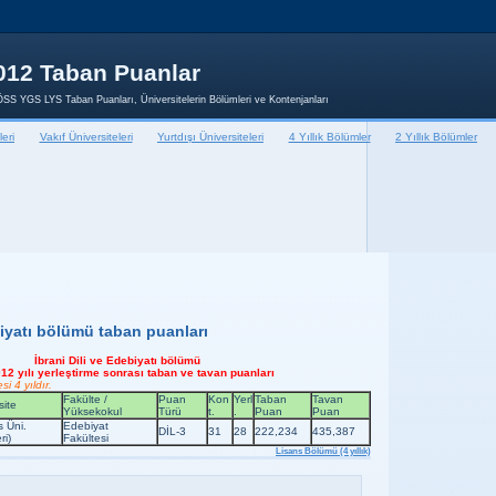
012 Taban Puanlar
SS YGS LYS Taban Puanları, Üniversitelerin Bölümleri ve Kontenjanları
leri
Vakıf Üniversiteleri
Yurtdışı Üniversiteleri
4 Yıllık Bölümler
2 Yıllık Bölümler
biyatı bölümü taban puanları
İbrani Dili ve Edebiyatı bölümü
12 yılı yerleştirme sonrası taban ve tavan puanları
i 4 yıldır.
Fakülte /
Puan
Kon
Yerl
Taban
Tavan
site
Yüksekokul
Türü
t.
.
Puan
Puan
s Üni.
Edebiyat
DİL-3
31
28
222,234
435,387
ri)
Fakültesi
Etiketler:
Lisans Bölümü (4 yıllık)