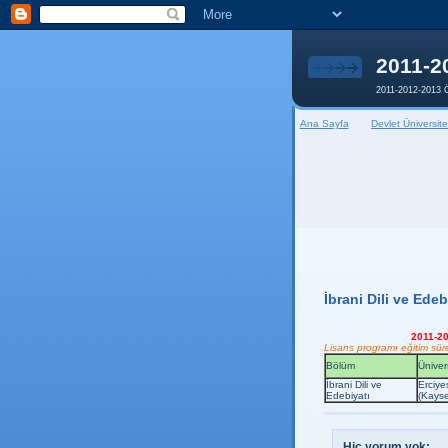
2011-2
2011-2012-2013 Ö
Ana Sayfa
Devlet Üniversite
İbrani Dili ve Ede
2011-20
Lisans programı eğitim süres
Bölüm
Üniver
İbrani Dili ve
Erciye
Edebiyatı
(Kayse
Hiç yorum yok: