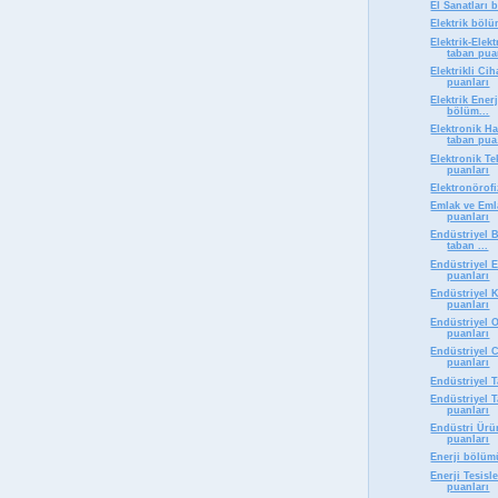
El Sanatları
Elektrik böl
Elektrik-Elek
taban pua
Elektrikli Ci
puanları
Elektrik Enerj
bölüm...
Elektronik H
taban pua.
Elektronik T
puanları
Elektronörof
Emlak ve Eml
puanları
Endüstriyel B
taban ...
Endüstriyel 
puanları
Endüstriyel 
puanları
Endüstriyel
puanları
Endüstriyel 
puanları
Endüstriyel 
Endüstriyel 
puanları
Endüstri Ürü
puanları
Enerji bölüm
Enerji Tesisl
puanları