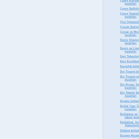
Çevre Korum
puanları
Çevre Sağlığ
Çevre Temizl
puanları
Çini İşlemeci
Çocuk Gelişi
Çorap ve Mod
puanları
Deniz Ulaştı
puanları
Deniz ve Lim
puanları
Deri Teknolo
Deri Konfeks
Dericilik bö
Dış Ticaret 
Dış Ticaret 
puanları
Diş Protez T
puanları
Diş Teknik S
puanları
Diyaliz bölü
Doğal Yapı T
puanları
Doğalgaz ve 
taban pua
Doğalgaz, Isı
Teknolojis
Döküm bölüm
Eczane Hizme