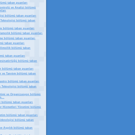
lümü taban puanları
Kontrolü ve Analizi bölümü
nları
jisi bölümü taban puanları
 Teknolojisi bölümü taban
ımı bölümü taban puanları
klamcılık bölümü taban puanları
me bölümü taban puanları
mü taban puanları
Kilimcilik bölümü taban
ümü taban puanları
 Desinatörlüğü bölümü taban
ler bölümü taban puanları
ler ve Tanıtım bölümü taban
dastro bölümü taban puanları
ı Teknolojisi bölümü taban
timi ve Organizasyon bölümü
n...
ği bölümü taban puanları
Yer Hizmetleri Yönetimi bölümü
etim bölümü taban puanları
Teknolojisi bölümü taban
ve Aşçılık bölümü taban