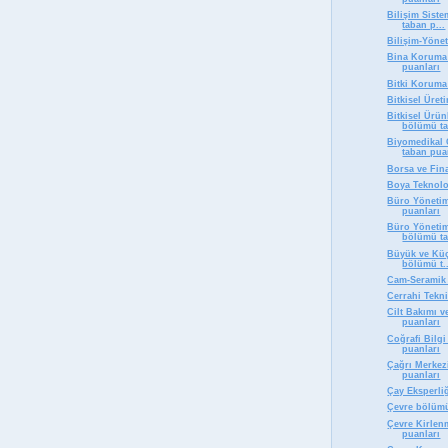
Bilişim Siste
taban p...
Bilişim-Yöne
Bina Koruma
puanları
Bitki Koruma
Bitkisel Üre
Bitkisel Ürü
bölümü ta
Biyomedikal 
taban pua
Borsa ve Fin
Boya Teknolo
Büro Yönetim
puanları
Büro Yönetimi
bölümü ta
Büyük ve Küç
bölümü t..
Cam-Seramik 
Cerrahi Tekn
Cilt Bakımı 
puanları
Coğrafi Bilg
puanları
Çağrı Merkez
puanları
Çay Eksperli
Çevre bölümü
Çevre Kirlen
puanları