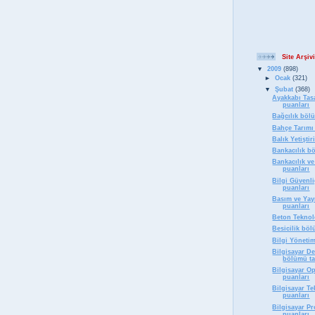
Site Arşivi
▼
2009
(898)
►
Ocak
(321)
▼
Şubat
(368)
Ayakkabı Tas
puanları
Bağcılık böl
Bahçe Tarımı
Balık Yetişti
Bankacılık b
Bankacılık ve
puanları
Bilgi Güvenl
puanları
Basım ve Yay
puanları
Beton Teknol
Besicilik bö
Bilgi Yöneti
Bilgisayar D
bölümü ta
Bilgisayar O
puanları
Bilgisayar T
puanları
Bilgisayar P
puanları