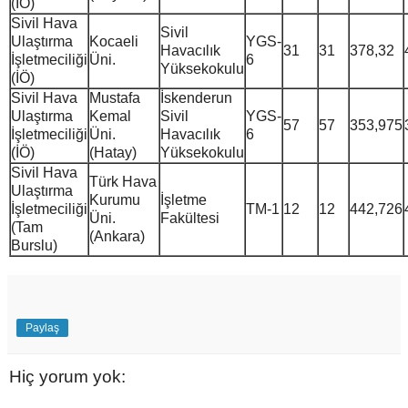
(İÖ)
Sivil Hava
Sivil
Ulaştırma
Kocaeli
YGS-
Havacılık
31
31
378,32
İşletmeciliği
Üni.
6
Yüksekokulu
(İÖ)
Sivil Hava
Mustafa
İskenderun
Ulaştırma
Kemal
Sivil
YGS-
57
57
353,975
İşletmeciliği
Üni.
Havacılık
6
(İÖ)
(Hatay)
Yüksekokulu
Sivil Hava
Türk Hava
Ulaştırma
Kurumu
İşletme
İşletmeciliği
TM-1
12
12
442,726
Üni.
Fakültesi
(Tam
(Ankara)
Burslu)
Paylaş
Hiç yorum yok: