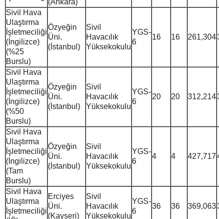
(Ankara)
Sivil Hava
Ulaştırma
Özyeğin
Sivil
İşletmeciliği
YGS-
Üni.
Havacılık
16
16
261,304
(İngilizce)
6
(İstanbul)
Yüksekokulu
(%25
Burslu)
Sivil Hava
Ulaştırma
Özyeğin
Sivil
İşletmeciliği
YGS-
Üni.
Havacılık
20
20
312,214
(İngilizce)
6
(İstanbul)
Yüksekokulu
(%50
Burslu)
Sivil Hava
Ulaştırma
Özyeğin
Sivil
İşletmeciliği
YGS-
Üni.
Havacılık
4
4
427,717
(İngilizce)
6
(İstanbul)
Yüksekokulu
(Tam
Burslu)
Sivil Hava
Erciyes
Sivil
Ulaştırma
YGS-
Üni.
Havacılık
36
36
369,063
İşletmeciliği
6
(Kayseri)
Yüksekokulu