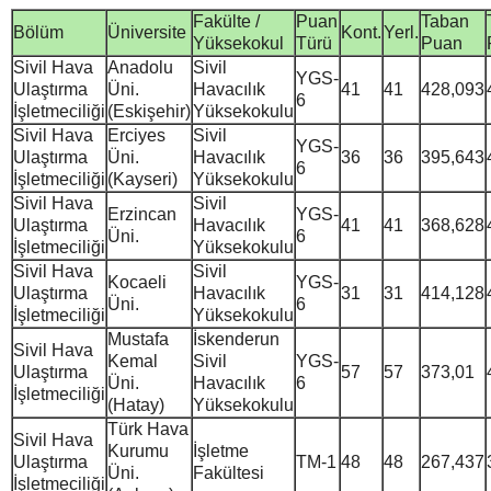
Fakülte /
Puan
Taban
Bölüm
Üniversite
Kont.
Yerl.
Yüksekokul
Türü
Puan
Sivil Hava
Anadolu
Sivil
YGS-
Ulaştırma
Üni.
Havacılık
41
41
428,093
6
İşletmeciliği
(Eskişehir)
Yüksekokulu
Sivil Hava
Erciyes
Sivil
YGS-
Ulaştırma
Üni.
Havacılık
36
36
395,643
6
İşletmeciliği
(Kayseri)
Yüksekokulu
Sivil Hava
Sivil
Erzincan
YGS-
Ulaştırma
Havacılık
41
41
368,628
Üni.
6
İşletmeciliği
Yüksekokulu
Sivil Hava
Sivil
Kocaeli
YGS-
Ulaştırma
Havacılık
31
31
414,128
Üni.
6
İşletmeciliği
Yüksekokulu
Mustafa
İskenderun
Sivil Hava
Kemal
Sivil
YGS-
Ulaştırma
57
57
373,01
Üni.
Havacılık
6
İşletmeciliği
(Hatay)
Yüksekokulu
Türk Hava
Sivil Hava
Kurumu
İşletme
Ulaştırma
TM-1
48
48
267,437
Üni.
Fakültesi
İşletmeciliği