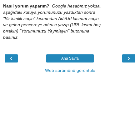
Nasıl yorum yaparım?
:
Google hesabınız yoksa,
aşağıdaki kutuya yorumunuzu yazdıktan sonra
"Bir kimlik seçin" kısmından Adı/Url kısmını seçin
ve gelen pencereye adınızı yazıp (URL kısmı boş
bırakın) "Yorumunuzu Yayınlayın" butonuna
basınız.
‹
›
Ana Sayfa
Web sürümünü görüntüle