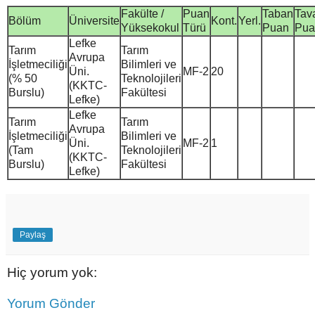
Fakülte /
Puan
Taban
Tav
Bölüm
Üniversite
Kont.
Yerl.
Yüksekokul
Türü
Puan
Pua
Lefke
Tarım
Tarım
Avrupa
İşletmeciliği
Bilimleri ve
Üni.
MF-2
20
(% 50
Teknolojileri
(KKTC-
Burslu)
Fakültesi
Lefke)
Lefke
Tarım
Tarım
Avrupa
İşletmeciliği
Bilimleri ve
Üni.
MF-2
1
(Tam
Teknolojileri
(KKTC-
Burslu)
Fakültesi
Lefke)
Paylaş
Hiç yorum yok:
Yorum Gönder